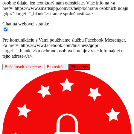
osobné údaje, len text ktorý nám odosielate. Viac info na <a
href="https://www.smartsupp.com/cs/help/ochrana-osobnich-udaju-
gdpr/" target="_blank">stránke spoločnosti</a>
Chat na webovej stránke
Pre komunikáciu s Vami používame službu Facebook Messenger,
<a href="https://www.facebook.com/business/gdpr"
target="_blank">ku ochrane osobných údajov viac info nájdet na
tejto adrese</a>.
Beállítások kezelése
Elutasítás
Elfogadás