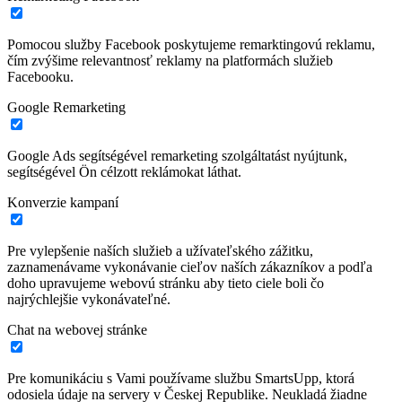
Pomocou služby Facebook poskytujeme remarktingovú reklamu,
čím zvýšime relevantnosť reklamy na platformách služieb
Facebooku.
Google Remarketing
Google Ads segítségével remarketing szolgáltatást nyújtunk,
segítségével Ön célzott reklámokat láthat.
Konverzie kampaní
Pre vylepšenie naších služieb a užívateľského zážitku,
zaznamenávame vykonávanie cieľov naších zákazníkov a podľa
doho upravujeme webovú stránku aby tieto ciele boli čo
najrýchlejšie vykonávateľné.
Chat na webovej stránke
Pre komunikáciu s Vami používame službu SmartsUpp, ktorá
odosiela údaje na servery v Českej Republike. Neukladá žiadne