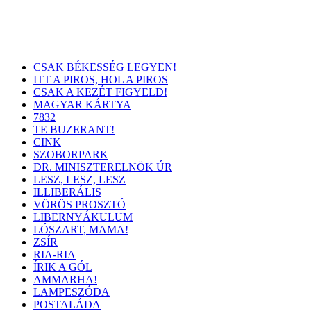
CSAK BÉKESSÉG LEGYEN!
ITT A PIROS, HOL A PIROS
CSAK A KEZÉT FIGYELD!
MAGYAR KÁRTYA
7832
TE BUZERANT!
CINK
SZOBORPARK
DR. MINISZTERELNÖK ÚR
LESZ, LESZ, LESZ
ILLIBERÁLIS
VÖRÖS PROSZTÓ
LIBERNYÁKULUM
LÓSZART, MAMA!
ZSÍR
RIA-RIA
ÍRIK A GÓL
AMMARHA!
LAMPESZÓDA
POSTALÁDA