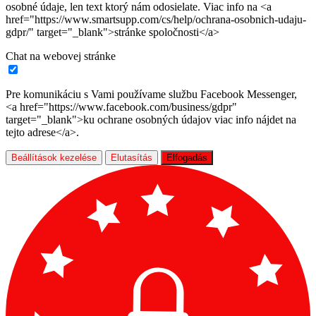
osobné údaje, len text ktorý nám odosielate. Viac info na <a
href="https://www.smartsupp.com/cs/help/ochrana-osobnich-udaju-
gdpr/" target="_blank">stránke spoločnosti</a>
Chat na webovej stránke
Pre komunikáciu s Vami používame službu Facebook Messenger,
<a href="https://www.facebook.com/business/gdpr"
target="_blank">ku ochrane osobných údajov viac info nájdet na
tejto adrese</a>.
Beállítások kezelése
Elutasítás
Elfogadás