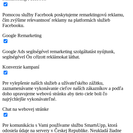
Pomocou služby Facebook poskytujeme remarktingovú reklamu,
čím zvýšime relevantnosť reklamy na platformách služieb
Facebooku.
Google Remarketing
Google Ads segítségével remarketing szolgáltatást nyújtunk,
segítségével Ön célzott reklámokat láthat.
Konverzie kampaní
Pre vylepšenie naších služieb a užívateľského zážitku,
zaznamenávame vykonávanie cieľov naších zákazníkov a podľa
doho upravujeme webovú stránku aby tieto ciele boli čo
najrýchlejšie vykonávateľné.
Chat na webovej stránke
Pre komunikáciu s Vami používame službu SmartsUpp, ktorá
odosiela údaje na servery v Českej Republike. Neukladá žiadne