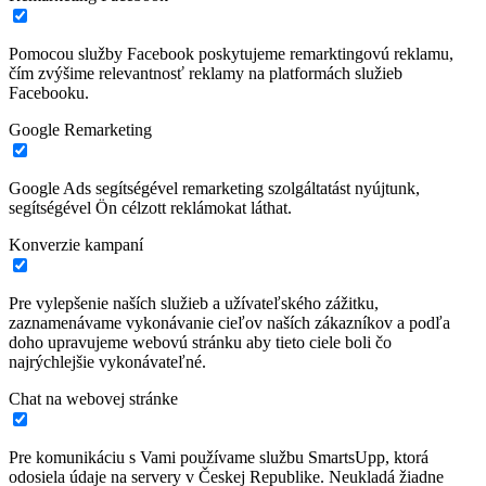
Pomocou služby Facebook poskytujeme remarktingovú reklamu,
čím zvýšime relevantnosť reklamy na platformách služieb
Facebooku.
Google Remarketing
Google Ads segítségével remarketing szolgáltatást nyújtunk,
segítségével Ön célzott reklámokat láthat.
Konverzie kampaní
Pre vylepšenie naších služieb a užívateľského zážitku,
zaznamenávame vykonávanie cieľov naších zákazníkov a podľa
doho upravujeme webovú stránku aby tieto ciele boli čo
najrýchlejšie vykonávateľné.
Chat na webovej stránke
Pre komunikáciu s Vami používame službu SmartsUpp, ktorá
odosiela údaje na servery v Českej Republike. Neukladá žiadne