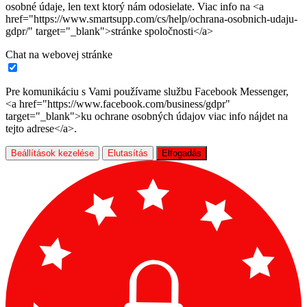
osobné údaje, len text ktorý nám odosielate. Viac info na <a
href="https://www.smartsupp.com/cs/help/ochrana-osobnich-udaju-
gdpr/" target="_blank">stránke spoločnosti</a>
Chat na webovej stránke
Pre komunikáciu s Vami používame službu Facebook Messenger,
<a href="https://www.facebook.com/business/gdpr"
target="_blank">ku ochrane osobných údajov viac info nájdet na
tejto adrese</a>.
Beállítások kezelése
Elutasítás
Elfogadás