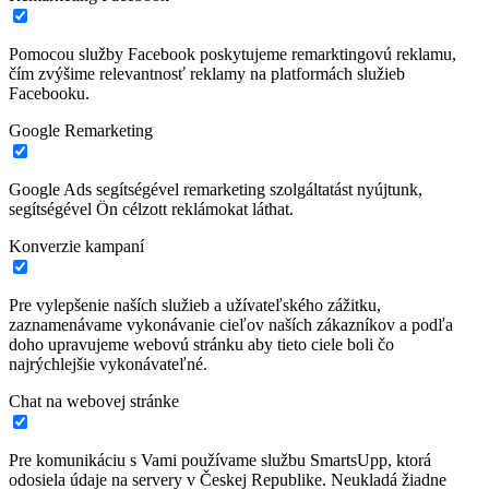
Pomocou služby Facebook poskytujeme remarktingovú reklamu,
čím zvýšime relevantnosť reklamy na platformách služieb
Facebooku.
Google Remarketing
Google Ads segítségével remarketing szolgáltatást nyújtunk,
segítségével Ön célzott reklámokat láthat.
Konverzie kampaní
Pre vylepšenie naších služieb a užívateľského zážitku,
zaznamenávame vykonávanie cieľov naších zákazníkov a podľa
doho upravujeme webovú stránku aby tieto ciele boli čo
najrýchlejšie vykonávateľné.
Chat na webovej stránke
Pre komunikáciu s Vami používame službu SmartsUpp, ktorá
odosiela údaje na servery v Českej Republike. Neukladá žiadne