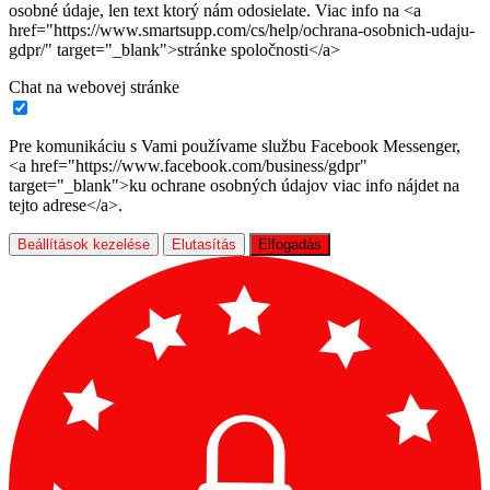
osobné údaje, len text ktorý nám odosielate. Viac info na <a
href="https://www.smartsupp.com/cs/help/ochrana-osobnich-udaju-
gdpr/" target="_blank">stránke spoločnosti</a>
Chat na webovej stránke
Pre komunikáciu s Vami používame službu Facebook Messenger,
<a href="https://www.facebook.com/business/gdpr"
target="_blank">ku ochrane osobných údajov viac info nájdet na
tejto adrese</a>.
Beállítások kezelése
Elutasítás
Elfogadás