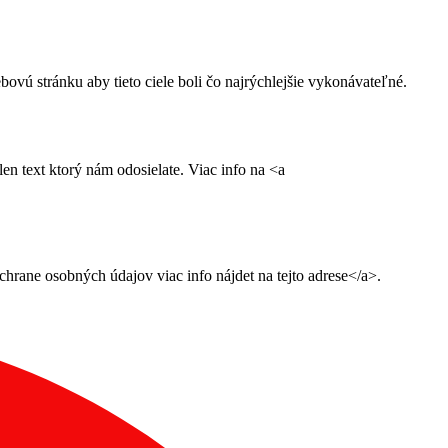
ú stránku aby tieto ciele boli čo najrýchlejšie vykonávateľné.
n text ktorý nám odosielate. Viac info na <a
ane osobných údajov viac info nájdet na tejto adrese</a>.