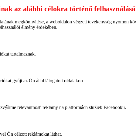
inak az alábbi célokra történő felhasználás
latának megkönnyítése, a weboldalon végzett tevékenység nyomon követ
felhasználói élmény érdekében.
iókat tartalmaznak.
iókat gyűjt az Ön által látogatott oldalakon
výšime relevantnosť reklamy na platformách služieb Facebooku.
vel Ön célzott reklámokat láthat.