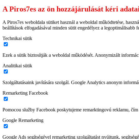
A Piros7es az ön hozzájárulását kéri adata
A Piros7es weboldala sütiket használ a weboldal működtetése, haszná
beállítások elfogadásával minden sütit engedélyez a legoptimálisabb 
Technikai sütik
Ezek a sütik biztosítják a weboldal működését. Anonymizált informác
Analitikai sütik
Szolgáltatásaink javítására szolgál. Google Analytics anonym informác
Remarketing Facebook
Pomocou služby Facebook poskytujeme remarktingovú reklamu, čím z
Google Remarketing
Google Ads segítségével remarketing szolgáltatást nyújtunk, segítségé