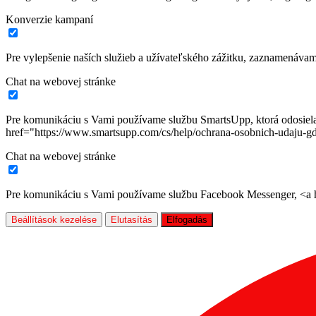
Konverzie kampaní
Pre vylepšenie naších služieb a užívateľského zážitku, zaznamenáva
Chat na webovej stránke
Pre komunikáciu s Vami používame službu SmartsUpp, ktorá odosiela ú
href="https://www.smartsupp.com/cs/help/ochrana-osobnich-udaju-gd
Chat na webovej stránke
Pre komunikáciu s Vami používame službu Facebook Messenger, <a hr
Beállítások kezelése
Elutasítás
Elfogadás