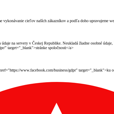
me vykonávanie cieľov naších zákazníkov a podľa doho upravujeme webov
daje na servery v Českej Republike. Neukladá žiadne osobné údaje, le
pr/" target="_blank">stránke spoločnosti</a>
ef="https://www.facebook.com/business/gdpr" target="_blank">ku ochr