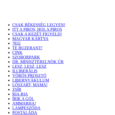
CSAK BÉKESSÉG LEGYEN!
ITT A PIROS, HOL A PIROS
CSAK A KEZÉT FIGYELD!
MAGYAR KÁRTYA
7832
TE BUZERANT!
CINK
SZOBORPARK
DR. MINISZTERELNÖK ÚR
LESZ, LESZ, LESZ
ILLIBERÁLIS
VÖRÖS PROSZTÓ
LIBERNYÁKULUM
LÓSZART, MAMA!
ZSÍR
RIA-RIA
ÍRIK A GÓL
AMMARHA!
LAMPESZÓDA
POSTALÁDA