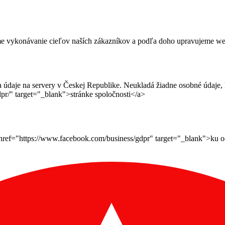
me vykonávanie cieľov naších zákazníkov a podľa doho upravujeme webov
daje na servery v Českej Republike. Neukladá žiadne osobné údaje, le
pr/" target="_blank">stránke spoločnosti</a>
ef="https://www.facebook.com/business/gdpr" target="_blank">ku ochr