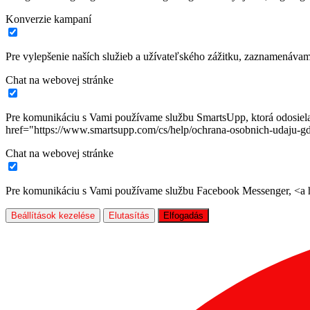
Konverzie kampaní
Pre vylepšenie naších služieb a užívateľského zážitku, zaznamenáva
Chat na webovej stránke
Pre komunikáciu s Vami používame službu SmartsUpp, ktorá odosiela ú
href="https://www.smartsupp.com/cs/help/ochrana-osobnich-udaju-gd
Chat na webovej stránke
Pre komunikáciu s Vami používame službu Facebook Messenger, <a hr
Beállítások kezelése
Elutasítás
Elfogadás