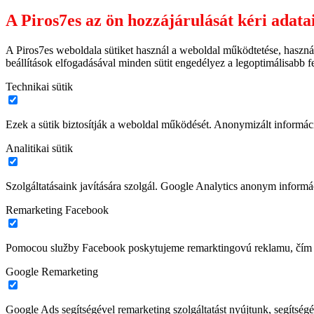
A Piros7es az ön hozzájárulását kéri adata
A Piros7es weboldala sütiket használ a weboldal működtetése, haszná
beállítások elfogadásával minden sütit engedélyez a legoptimálisabb 
Technikai sütik
Ezek a sütik biztosítják a weboldal működését. Anonymizált informác
Analitikai sütik
Szolgáltatásaink javítására szolgál. Google Analytics anonym informác
Remarketing Facebook
Pomocou služby Facebook poskytujeme remarktingovú reklamu, čím z
Google Remarketing
Google Ads segítségével remarketing szolgáltatást nyújtunk, segítségé