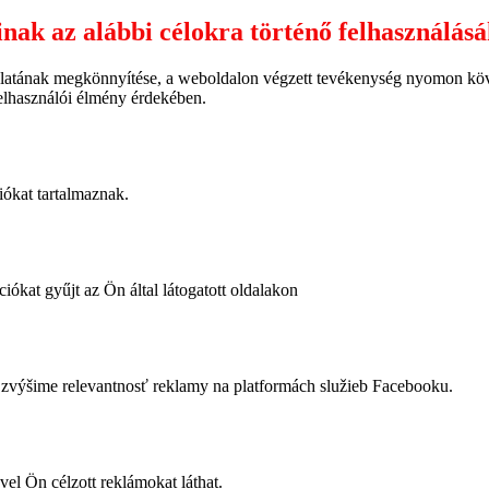
inak az alábbi célokra történő felhasználás
latának megkönnyítése, a weboldalon végzett tevékenység nyomon követ
felhasználói élmény érdekében.
iókat tartalmaznak.
iókat gyűjt az Ön által látogatott oldalakon
výšime relevantnosť reklamy na platformách služieb Facebooku.
vel Ön célzott reklámokat láthat.