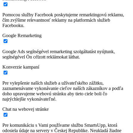
Pomocou služby Facebook poskytujeme remarktingovú reklamu,
čím zvýšime relevantnosť reklamy na platformách služieb
Facebooku.
Google Remarketing
Google Ads segítségével remarketing szolgáltatást nyújtunk,
segítségével Ön célzott reklámokat láthat.
Konverzie kampaní
Pre vylepšenie naších služieb a užívateľského zážitku,
zaznamenávame vykonávanie cieľov naších zákazníkov a podľa
doho upravujeme webovú stránku aby tieto ciele boli čo
najrýchlejšie vykonávateľné.
Chat na webovej stránke
Pre komunikáciu s Vami používame službu SmartsUpp, ktorá
odosiela údaje na servery v Českej Republike. Neukladá žiadne