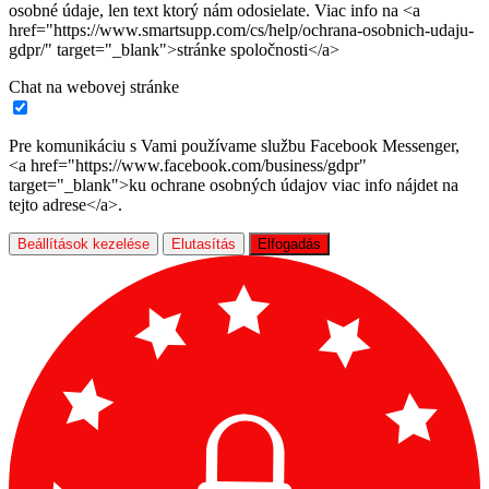
osobné údaje, len text ktorý nám odosielate. Viac info na <a
href="https://www.smartsupp.com/cs/help/ochrana-osobnich-udaju-
gdpr/" target="_blank">stránke spoločnosti</a>
Chat na webovej stránke
Pre komunikáciu s Vami používame službu Facebook Messenger,
<a href="https://www.facebook.com/business/gdpr"
target="_blank">ku ochrane osobných údajov viac info nájdet na
tejto adrese</a>.
Beállítások kezelése
Elutasítás
Elfogadás