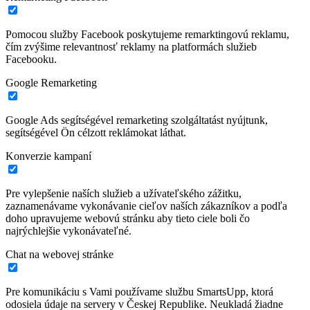
Pomocou služby Facebook poskytujeme remarktingovú reklamu,
čím zvýšime relevantnosť reklamy na platformách služieb
Facebooku.
Google Remarketing
Google Ads segítségével remarketing szolgáltatást nyújtunk,
segítségével Ön célzott reklámokat láthat.
Konverzie kampaní
Pre vylepšenie naších služieb a užívateľského zážitku,
zaznamenávame vykonávanie cieľov naších zákazníkov a podľa
doho upravujeme webovú stránku aby tieto ciele boli čo
najrýchlejšie vykonávateľné.
Chat na webovej stránke
Pre komunikáciu s Vami používame službu SmartsUpp, ktorá
odosiela údaje na servery v Českej Republike. Neukladá žiadne