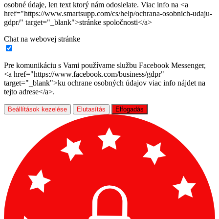
osobné údaje, len text ktorý nám odosielate. Viac info na <a
href="https://www.smartsupp.com/cs/help/ochrana-osobnich-udaju-
gdpr/" target="_blank">stránke spoločnosti</a>
Chat na webovej stránke
Pre komunikáciu s Vami používame službu Facebook Messenger,
<a href="https://www.facebook.com/business/gdpr"
target="_blank">ku ochrane osobných údajov viac info nájdet na
tejto adrese</a>.
Beállítások kezelése
Elutasítás
Elfogadás