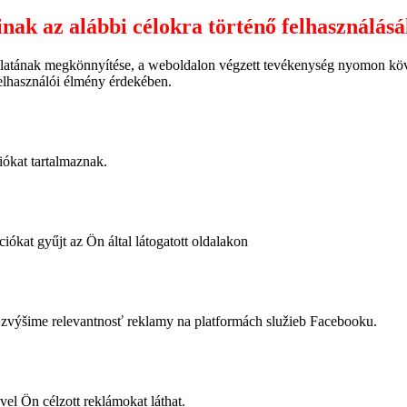
inak az alábbi célokra történő felhasználás
latának megkönnyítése, a weboldalon végzett tevékenység nyomon követ
felhasználói élmény érdekében.
iókat tartalmaznak.
iókat gyűjt az Ön által látogatott oldalakon
výšime relevantnosť reklamy na platformách služieb Facebooku.
vel Ön célzott reklámokat láthat.