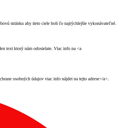
ú stránku aby tieto ciele boli čo najrýchlejšie vykonávateľné.
n text ktorý nám odosielate. Viac info na <a
ane osobných údajov viac info nájdet na tejto adrese</a>.