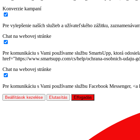
Konverzie kampaní
Pre vylepšenie naších služieb a užívateľského zážitku, zaznamenáva
Chat na webovej stránke
Pre komunikáciu s Vami používame službu SmartsUpp, ktorá odosiela ú
href="https://www.smartsupp.com/cs/help/ochrana-osobnich-udaju-gd
Chat na webovej stránke
Pre komunikáciu s Vami používame službu Facebook Messenger, <a hr
Beállítások kezelése
Elutasítás
Elfogadás