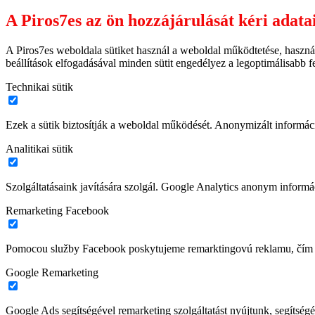
A Piros7es az ön hozzájárulását kéri adata
A Piros7es weboldala sütiket használ a weboldal működtetése, haszná
beállítások elfogadásával minden sütit engedélyez a legoptimálisabb 
Technikai sütik
Ezek a sütik biztosítják a weboldal működését. Anonymizált informác
Analitikai sütik
Szolgáltatásaink javítására szolgál. Google Analytics anonym informác
Remarketing Facebook
Pomocou služby Facebook poskytujeme remarktingovú reklamu, čím z
Google Remarketing
Google Ads segítségével remarketing szolgáltatást nyújtunk, segítségé