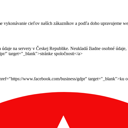
me vykonávanie cieľov naších zákazníkov a podľa doho upravujeme webov
daje na servery v Českej Republike. Neukladá žiadne osobné údaje, le
pr/" target="_blank">stránke spoločnosti</a>
ef="https://www.facebook.com/business/gdpr" target="_blank">ku ochr