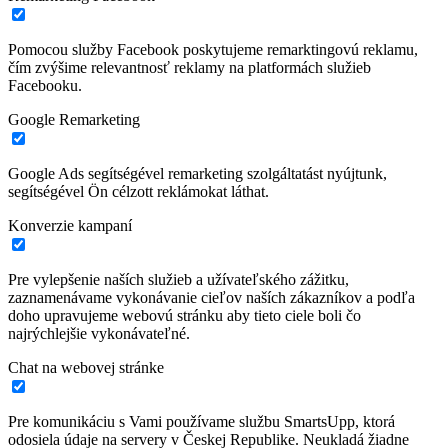
Pomocou služby Facebook poskytujeme remarktingovú reklamu,
čím zvýšime relevantnosť reklamy na platformách služieb
Facebooku.
Google Remarketing
Google Ads segítségével remarketing szolgáltatást nyújtunk,
segítségével Ön célzott reklámokat láthat.
Konverzie kampaní
Pre vylepšenie naších služieb a užívateľského zážitku,
zaznamenávame vykonávanie cieľov naších zákazníkov a podľa
doho upravujeme webovú stránku aby tieto ciele boli čo
najrýchlejšie vykonávateľné.
Chat na webovej stránke
Pre komunikáciu s Vami používame službu SmartsUpp, ktorá
odosiela údaje na servery v Českej Republike. Neukladá žiadne