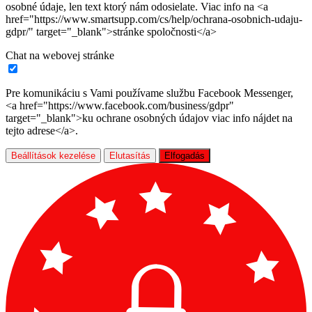
osobné údaje, len text ktorý nám odosielate. Viac info na <a
href="https://www.smartsupp.com/cs/help/ochrana-osobnich-udaju-
gdpr/" target="_blank">stránke spoločnosti</a>
Chat na webovej stránke
Pre komunikáciu s Vami používame službu Facebook Messenger,
<a href="https://www.facebook.com/business/gdpr"
target="_blank">ku ochrane osobných údajov viac info nájdet na
tejto adrese</a>.
Beállítások kezelése
Elutasítás
Elfogadás