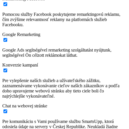
Pomocou služby Facebook poskytujeme remarktingovú reklamu,
čím zvýšime relevantnosť reklamy na platformách služieb
Facebooku.
Google Remarketing
Google Ads segítségével remarketing szolgáltatást nyújtunk,
segítségével Ön célzott reklámokat láthat.
Konverzie kampaní
Pre vylepšenie naších služieb a užívateľského zážitku,
zaznamenávame vykonávanie cieľov naších zákazníkov a podľa
doho upravujeme webovú stránku aby tieto ciele boli čo
najrýchlejšie vykonávateľné.
Chat na webovej stránke
Pre komunikáciu s Vami používame službu SmartsUpp, ktorá
odosiela údaje na servery v Českej Republike. Neukladá žiadne