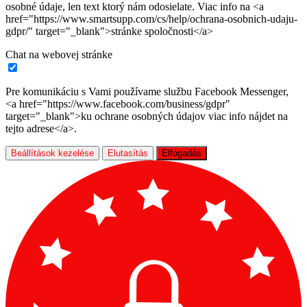
osobné údaje, len text ktorý nám odosielate. Viac info na <a
href="https://www.smartsupp.com/cs/help/ochrana-osobnich-udaju-
gdpr/" target="_blank">stránke spoločnosti</a>
Chat na webovej stránke
Pre komunikáciu s Vami používame službu Facebook Messenger,
<a href="https://www.facebook.com/business/gdpr"
target="_blank">ku ochrane osobných údajov viac info nájdet na
tejto adrese</a>.
Beállítások kezelése
Elutasítás
Elfogadás