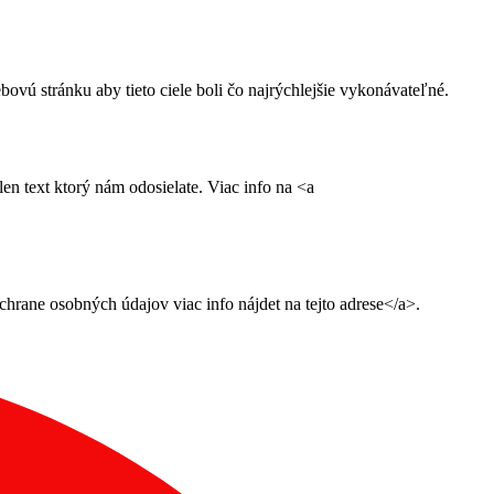
ú stránku aby tieto ciele boli čo najrýchlejšie vykonávateľné.
n text ktorý nám odosielate. Viac info na <a
ane osobných údajov viac info nájdet na tejto adrese</a>.