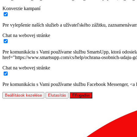
Konverzie kampaní
Pre vylepšenie naších služieb a užívateľského zážitku, zaznamenáva
Chat na webovej stránke
Pre komunikáciu s Vami používame službu SmartsUpp, ktorá odosiela ú
href="https://www.smartsupp.com/cs/help/ochrana-osobnich-udaju-gd
Chat na webovej stránke
Pre komunikáciu s Vami používame službu Facebook Messenger, <a hr
Beállítások kezelése
Elutasítás
Elfogadás