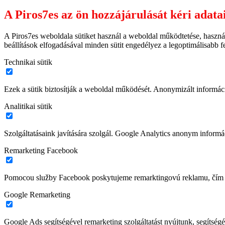
A Piros7es az ön hozzájárulását kéri adata
A Piros7es weboldala sütiket használ a weboldal működtetése, haszná
beállítások elfogadásával minden sütit engedélyez a legoptimálisabb 
Technikai sütik
Ezek a sütik biztosítják a weboldal működését. Anonymizált informác
Analitikai sütik
Szolgáltatásaink javítására szolgál. Google Analytics anonym informác
Remarketing Facebook
Pomocou služby Facebook poskytujeme remarktingovú reklamu, čím z
Google Remarketing
Google Ads segítségével remarketing szolgáltatást nyújtunk, segítségé