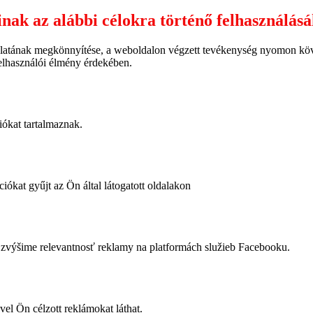
inak az alábbi célokra történő felhasználás
latának megkönnyítése, a weboldalon végzett tevékenység nyomon követ
felhasználói élmény érdekében.
iókat tartalmaznak.
iókat gyűjt az Ön által látogatott oldalakon
výšime relevantnosť reklamy na platformách služieb Facebooku.
vel Ön célzott reklámokat láthat.