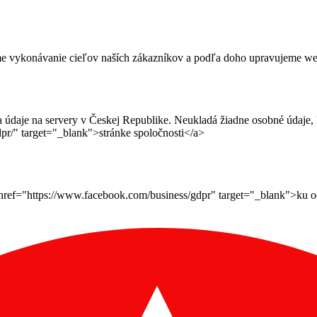
me vykonávanie cieľov naších zákazníkov a podľa doho upravujeme webov
daje na servery v Českej Republike. Neukladá žiadne osobné údaje, le
pr/" target="_blank">stránke spoločnosti</a>
ef="https://www.facebook.com/business/gdpr" target="_blank">ku ochr