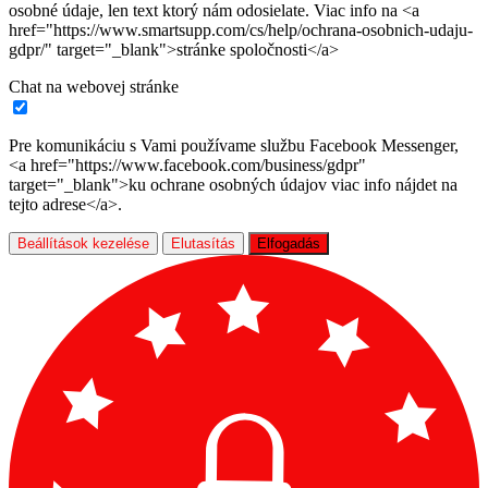
osobné údaje, len text ktorý nám odosielate. Viac info na <a
href="https://www.smartsupp.com/cs/help/ochrana-osobnich-udaju-
gdpr/" target="_blank">stránke spoločnosti</a>
Chat na webovej stránke
Pre komunikáciu s Vami používame službu Facebook Messenger,
<a href="https://www.facebook.com/business/gdpr"
target="_blank">ku ochrane osobných údajov viac info nájdet na
tejto adrese</a>.
Beállítások kezelése
Elutasítás
Elfogadás