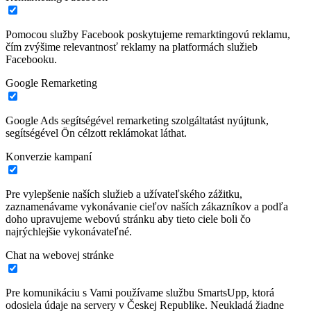
Pomocou služby Facebook poskytujeme remarktingovú reklamu,
čím zvýšime relevantnosť reklamy na platformách služieb
Facebooku.
Google Remarketing
Google Ads segítségével remarketing szolgáltatást nyújtunk,
segítségével Ön célzott reklámokat láthat.
Konverzie kampaní
Pre vylepšenie naších služieb a užívateľského zážitku,
zaznamenávame vykonávanie cieľov naších zákazníkov a podľa
doho upravujeme webovú stránku aby tieto ciele boli čo
najrýchlejšie vykonávateľné.
Chat na webovej stránke
Pre komunikáciu s Vami používame službu SmartsUpp, ktorá
odosiela údaje na servery v Českej Republike. Neukladá žiadne