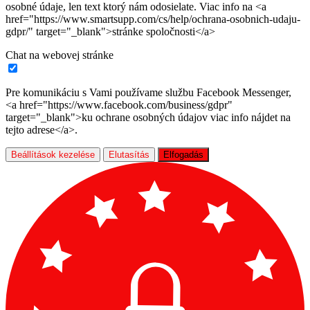
osobné údaje, len text ktorý nám odosielate. Viac info na <a
href="https://www.smartsupp.com/cs/help/ochrana-osobnich-udaju-
gdpr/" target="_blank">stránke spoločnosti</a>
Chat na webovej stránke
Pre komunikáciu s Vami používame službu Facebook Messenger,
<a href="https://www.facebook.com/business/gdpr"
target="_blank">ku ochrane osobných údajov viac info nájdet na
tejto adrese</a>.
Beállítások kezelése
Elutasítás
Elfogadás