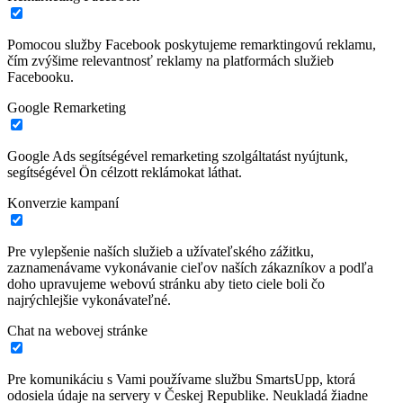
Pomocou služby Facebook poskytujeme remarktingovú reklamu,
čím zvýšime relevantnosť reklamy na platformách služieb
Facebooku.
Google Remarketing
Google Ads segítségével remarketing szolgáltatást nyújtunk,
segítségével Ön célzott reklámokat láthat.
Konverzie kampaní
Pre vylepšenie naších služieb a užívateľského zážitku,
zaznamenávame vykonávanie cieľov naších zákazníkov a podľa
doho upravujeme webovú stránku aby tieto ciele boli čo
najrýchlejšie vykonávateľné.
Chat na webovej stránke
Pre komunikáciu s Vami používame službu SmartsUpp, ktorá
odosiela údaje na servery v Českej Republike. Neukladá žiadne