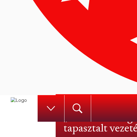
Andrej Babis is 
„Minden eddiginé
tapasztalt vezet