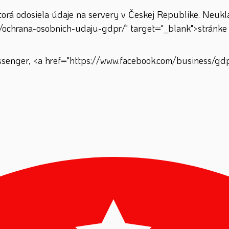
á odosiela údaje na servery v Českej Republike. Neuklad
/ochrana-osobnich-udaju-gdpr/" target="_blank">stránke 
enger, <a href="https://www.facebook.com/business/gdpr