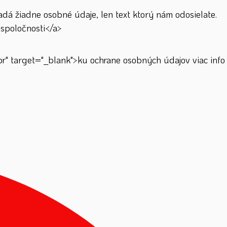
á žiadne osobné údaje, len text ktorý nám odosielate.
spoločnosti</a>
" target="_blank">ku ochrane osobných údajov viac info