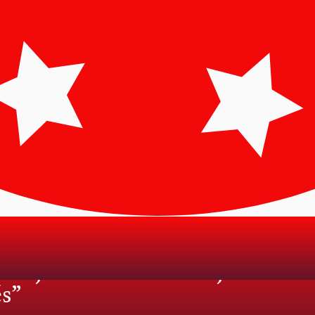
üzent a választások előtt a ma
l jobban számít majd a stabili
és”