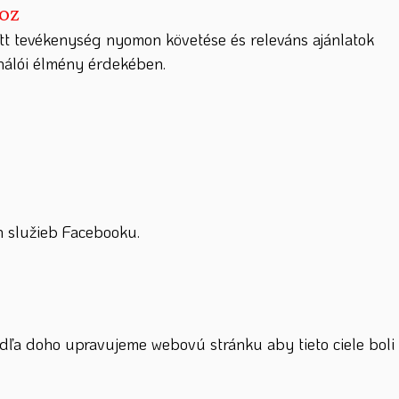
hoz
tt tevékenység nyomon követése és releváns ajánlatok
ználói élmény érdekében.
 služieb Facebooku.
dľa doho upravujeme webovú stránku aby tieto ciele boli