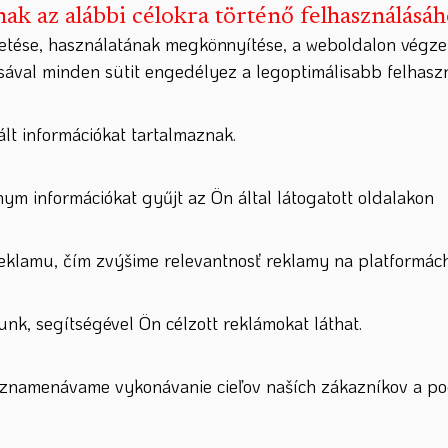
nak az alábbi célokra történő felhasználásá
etése, használatának megkönnyítése, a weboldalon végze
ásával minden sütit engedélyez a legoptimálisabb felhas
lt információkat tartalmaznak.
nym információkat gyűjt az Ön által látogatott oldalakon
lamu, čím zvýšime relevantnosť reklamy na platformách
nk, segítségével Ön célzott reklámokat láthat.
zaznamenávame vykonávanie cieľov naších zákazníkov a po