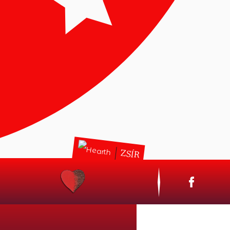
ZSÍR
gyaroknak:
tás és a