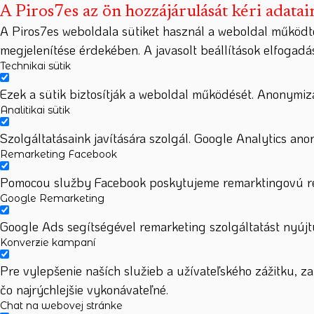
A Piros7es az ön hozzájárulását kéri adatai
A Piros7es weboldala sütiket használ a weboldal működt
megjelenítése érdekében. A javasolt beállítások elfogad
Technikai sütik
Ezek a sütik biztosítják a weboldal működését. Anonymizá
Analitikai sütik
Szolgáltatásaink javítására szolgál. Google Analytics ano
Remarketing Facebook
Pomocou služby Facebook poskytujeme remarktingovú rek
Google Remarketing
Google Ads segítségével remarketing szolgáltatást nyújtu
Konverzie kampaní
Pre vylepšenie naších služieb a užívateľského zážitku, 
čo najrýchlejšie vykonávateľné.
Chat na webovej stránke