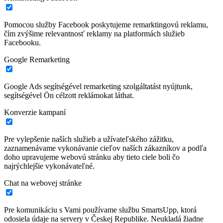
Pomocou služby Facebook poskytujeme remarktingovú reklamu,
čím zvýšime relevantnosť reklamy na platformách služieb
Facebooku.
Google Remarketing
Google Ads segítségével remarketing szolgáltatást nyújtunk,
segítségével Ön célzott reklámokat láthat.
Konverzie kampaní
Pre vylepšenie naších služieb a užívateľského zážitku,
zaznamenávame vykonávanie cieľov naších zákazníkov a podľa
doho upravujeme webovú stránku aby tieto ciele boli čo
najrýchlejšie vykonávateľné.
Chat na webovej stránke
Pre komunikáciu s Vami používame službu SmartsUpp, ktorá
odosiela údaje na servery v Českej Republike. Neukladá žiadne