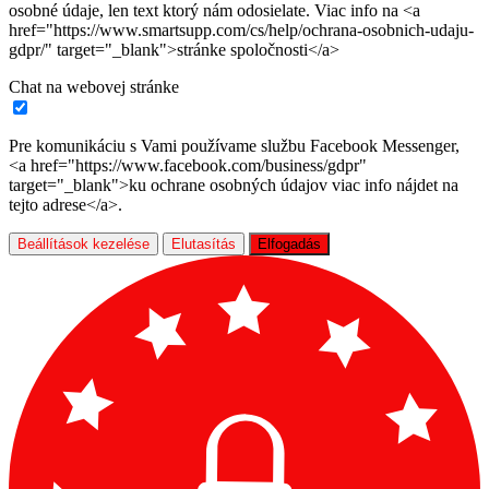
osobné údaje, len text ktorý nám odosielate. Viac info na <a
href="https://www.smartsupp.com/cs/help/ochrana-osobnich-udaju-
gdpr/" target="_blank">stránke spoločnosti</a>
Chat na webovej stránke
Pre komunikáciu s Vami používame službu Facebook Messenger,
<a href="https://www.facebook.com/business/gdpr"
target="_blank">ku ochrane osobných údajov viac info nájdet na
tejto adrese</a>.
Beállítások kezelése
Elutasítás
Elfogadás