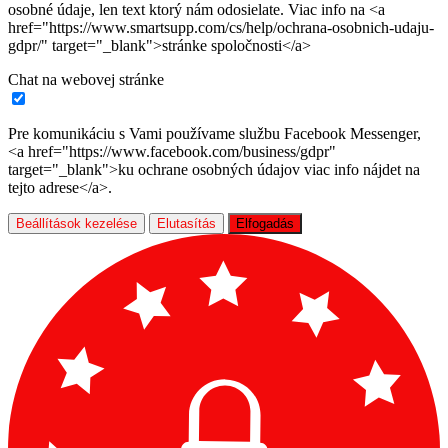
osobné údaje, len text ktorý nám odosielate. Viac info na <a
href="https://www.smartsupp.com/cs/help/ochrana-osobnich-udaju-
gdpr/" target="_blank">stránke spoločnosti</a>
Chat na webovej stránke
Pre komunikáciu s Vami používame službu Facebook Messenger,
<a href="https://www.facebook.com/business/gdpr"
target="_blank">ku ochrane osobných údajov viac info nájdet na
tejto adrese</a>.
Beállítások kezelése
Elutasítás
Elfogadás