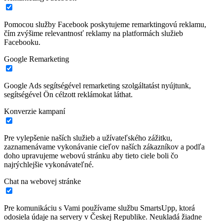
Pomocou služby Facebook poskytujeme remarktingovú reklamu,
čím zvýšime relevantnosť reklamy na platformách služieb
Facebooku.
Google Remarketing
Google Ads segítségével remarketing szolgáltatást nyújtunk,
segítségével Ön célzott reklámokat láthat.
Konverzie kampaní
Pre vylepšenie naších služieb a užívateľského zážitku,
zaznamenávame vykonávanie cieľov naších zákazníkov a podľa
doho upravujeme webovú stránku aby tieto ciele boli čo
najrýchlejšie vykonávateľné.
Chat na webovej stránke
Pre komunikáciu s Vami používame službu SmartsUpp, ktorá
odosiela údaje na servery v Českej Republike. Neukladá žiadne