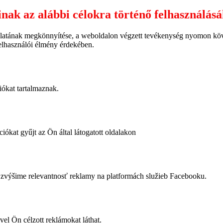
inak az alábbi célokra történő felhasználás
latának megkönnyítése, a weboldalon végzett tevékenység nyomon követ
felhasználói élmény érdekében.
iókat tartalmaznak.
iókat gyűjt az Ön által látogatott oldalakon
výšime relevantnosť reklamy na platformách služieb Facebooku.
vel Ön célzott reklámokat láthat.