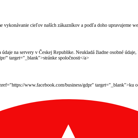
me vykonávanie cieľov naších zákazníkov a podľa doho upravujeme webov
daje na servery v Českej Republike. Neukladá žiadne osobné údaje, le
pr/" target="_blank">stránke spoločnosti</a>
ef="https://www.facebook.com/business/gdpr" target="_blank">ku ochr