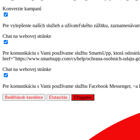
Konverzie kampaní
Pre vylepšenie naších služieb a užívateľského zážitku, zaznamenáva
Chat na webovej stránke
Pre komunikáciu s Vami používame službu SmartsUpp, ktorá odosiela ú
href="https://www.smartsupp.com/cs/help/ochrana-osobnich-udaju-gd
Chat na webovej stránke
Pre komunikáciu s Vami používame službu Facebook Messenger, <a hr
Beállítások kezelése
Elutasítás
Elfogadás