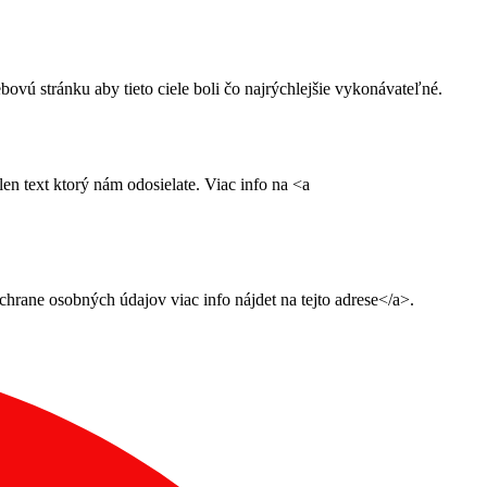
ú stránku aby tieto ciele boli čo najrýchlejšie vykonávateľné.
n text ktorý nám odosielate. Viac info na <a
ane osobných údajov viac info nájdet na tejto adrese</a>.