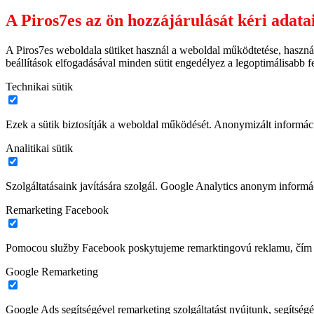
A Piros7es az ön hozzájárulását kéri adata
A Piros7es weboldala sütiket használ a weboldal működtetése, haszná
beállítások elfogadásával minden sütit engedélyez a legoptimálisabb 
Technikai sütik
Ezek a sütik biztosítják a weboldal működését. Anonymizált informác
Analitikai sütik
Szolgáltatásaink javítására szolgál. Google Analytics anonym informác
Remarketing Facebook
Pomocou služby Facebook poskytujeme remarktingovú reklamu, čím z
Google Remarketing
Google Ads segítségével remarketing szolgáltatást nyújtunk, segítségé