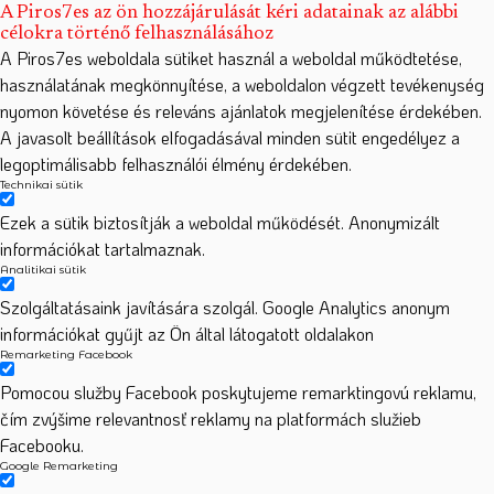
A Piros7es az ön hozzájárulását kéri adatainak az alábbi
célokra történő felhasználásához
A Piros7es weboldala sütiket használ a weboldal működtetése,
használatának megkönnyítése, a weboldalon végzett tevékenység
nyomon követése és releváns ajánlatok megjelenítése érdekében.
A javasolt beállítások elfogadásával minden sütit engedélyez a
legoptimálisabb felhasználói élmény érdekében.
Technikai sütik
Ezek a sütik biztosítják a weboldal működését. Anonymizált
információkat tartalmaznak.
Analitikai sütik
Szolgáltatásaink javítására szolgál. Google Analytics anonym
információkat gyűjt az Ön által látogatott oldalakon
Remarketing Facebook
Pomocou služby Facebook poskytujeme remarktingovú reklamu,
čím zvýšime relevantnosť reklamy na platformách služieb
Facebooku.
Google Remarketing