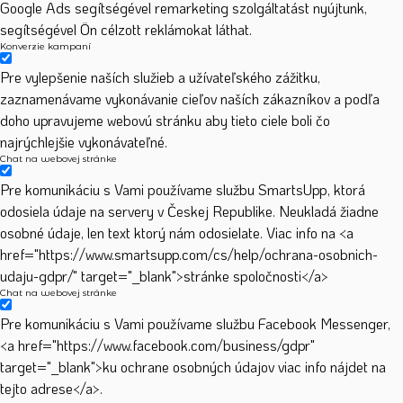
Google Ads segítségével remarketing szolgáltatást nyújtunk,
segítségével Ön célzott reklámokat láthat.
Konverzie kampaní
Pre vylepšenie naších služieb a užívateľského zážitku,
zaznamenávame vykonávanie cieľov naších zákazníkov a podľa
doho upravujeme webovú stránku aby tieto ciele boli čo
najrýchlejšie vykonávateľné.
Chat na webovej stránke
Pre komunikáciu s Vami používame službu SmartsUpp, ktorá
odosiela údaje na servery v Českej Republike. Neukladá žiadne
osobné údaje, len text ktorý nám odosielate. Viac info na <a
href="https://www.smartsupp.com/cs/help/ochrana-osobnich-
udaju-gdpr/" target="_blank">stránke spoločnosti</a>
Chat na webovej stránke
Pre komunikáciu s Vami používame službu Facebook Messenger,
<a href="https://www.facebook.com/business/gdpr"
target="_blank">ku ochrane osobných údajov viac info nájdet na
tejto adrese</a>.