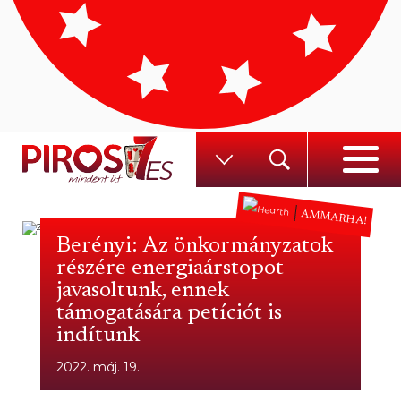
AMMARHA!
Berényi: Az önkormányzatok
részére energiaárstopot
javasoltunk, ennek
támogatására petíciót is
indítunk
2022. máj. 19.