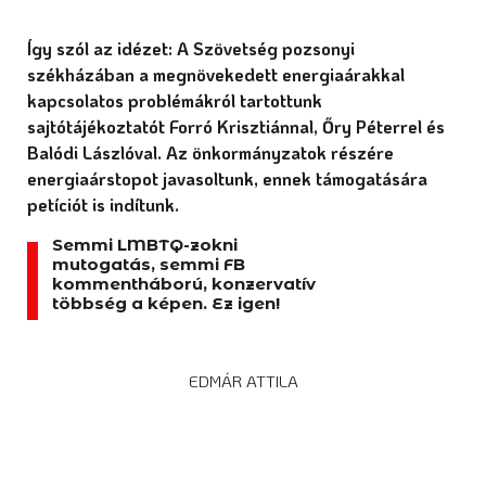
Így szól az idézet: A Szövetség pozsonyi
székházában a megnövekedett energiaárakkal
kapcsolatos problémákról tartottunk
sajtótájékoztatót Forró Krisztiánnal, Őry Péterrel és
Balódi Lászlóval. Az önkormányzatok részére
energiaárstopot javasoltunk, ennek támogatására
petíciót is indítunk.
Semmi LMBTQ-zokni
mutogatás, semmi FB
kommentháború, konzervatív
többség a képen. Ez igen!
EDMÁR ATTILA