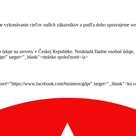
me vykonávanie cieľov naších zákazníkov a podľa doho upravujeme webov
daje na servery v Českej Republike. Neukladá žiadne osobné údaje, le
pr/" target="_blank">stránke spoločnosti</a>
ef="https://www.facebook.com/business/gdpr" target="_blank">ku ochr