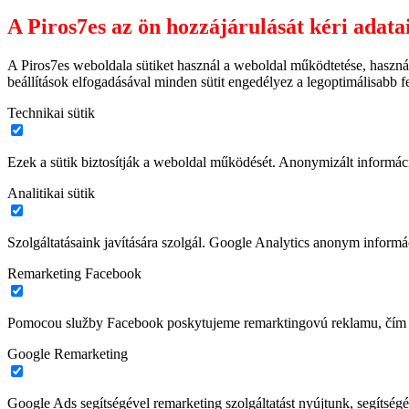
A Piros7es az ön hozzájárulását kéri adata
A Piros7es weboldala sütiket használ a weboldal működtetése, haszná
beállítások elfogadásával minden sütit engedélyez a legoptimálisabb 
Technikai sütik
Ezek a sütik biztosítják a weboldal működését. Anonymizált informác
Analitikai sütik
Szolgáltatásaink javítására szolgál. Google Analytics anonym informác
Remarketing Facebook
Pomocou služby Facebook poskytujeme remarktingovú reklamu, čím z
Google Remarketing
Google Ads segítségével remarketing szolgáltatást nyújtunk, segítségé