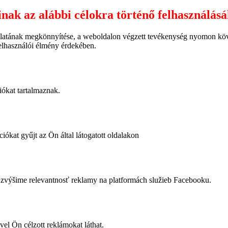
inak az alábbi célokra történő felhasználás
latának megkönnyítése, a weboldalon végzett tevékenység nyomon követ
felhasználói élmény érdekében.
iókat tartalmaznak.
iókat gyűjt az Ön által látogatott oldalakon
výšime relevantnosť reklamy na platformách služieb Facebooku.
vel Ön célzott reklámokat láthat.