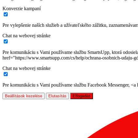
Konverzie kampaní
Pre vylepšenie naších služieb a užívateľského zážitku, zaznamenáva
Chat na webovej stránke
Pre komunikáciu s Vami používame službu SmartsUpp, ktorá odosiela ú
href="https://www.smartsupp.com/cs/help/ochrana-osobnich-udaju-gd
Chat na webovej stránke
Pre komunikáciu s Vami používame službu Facebook Messenger, <a hr
Beállítások kezelése
Elutasítás
Elfogadás