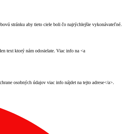
ú stránku aby tieto ciele boli čo najrýchlejšie vykonávateľné.
n text ktorý nám odosielate. Viac info na <a
ane osobných údajov viac info nájdet na tejto adrese</a>.