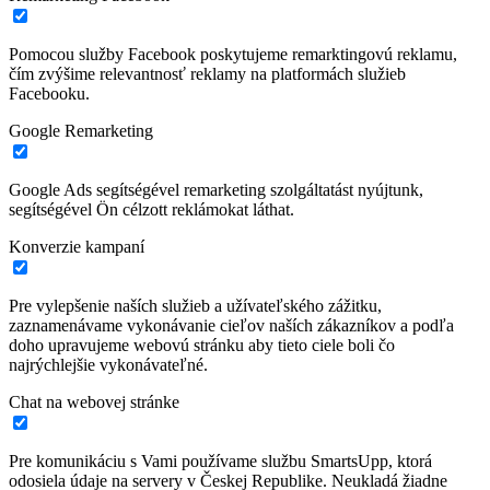
Pomocou služby Facebook poskytujeme remarktingovú reklamu,
čím zvýšime relevantnosť reklamy na platformách služieb
Facebooku.
Google Remarketing
Google Ads segítségével remarketing szolgáltatást nyújtunk,
segítségével Ön célzott reklámokat láthat.
Konverzie kampaní
Pre vylepšenie naších služieb a užívateľského zážitku,
zaznamenávame vykonávanie cieľov naších zákazníkov a podľa
doho upravujeme webovú stránku aby tieto ciele boli čo
najrýchlejšie vykonávateľné.
Chat na webovej stránke
Pre komunikáciu s Vami používame službu SmartsUpp, ktorá
odosiela údaje na servery v Českej Republike. Neukladá žiadne