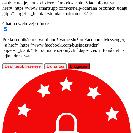
osobné údaje, len text ktorý nám odosielate. Viac info na <a
href="https://www.smartsupp.com/cs/help/ochrana-osobnich-udaju-
gdpr/" target="_blank">stránke spoločnosti</a>
Chat na webovej stránke
Pre komunikáciu s Vami používame službu Facebook Messenger,
<a href="https://www.facebook.com/business/gdpr"
target="_blank">ku ochrane osobných údajov viac info nájdet na
tejto adrese</a>.
Beállítások kezelése
Elutasítás
Elfogadás