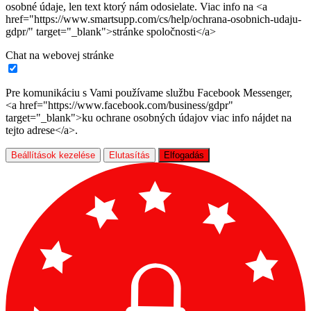
osobné údaje, len text ktorý nám odosielate. Viac info na <a
href="https://www.smartsupp.com/cs/help/ochrana-osobnich-udaju-
gdpr/" target="_blank">stránke spoločnosti</a>
Chat na webovej stránke
Pre komunikáciu s Vami používame službu Facebook Messenger,
<a href="https://www.facebook.com/business/gdpr"
target="_blank">ku ochrane osobných údajov viac info nájdet na
tejto adrese</a>.
Beállítások kezelése
Elutasítás
Elfogadás