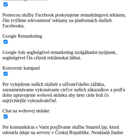
Pomocou služby Facebook poskytujeme remarktingovú reklamu,
čím zvýšime relevantnosť reklamy na platformách služieb
Facebooku.
Google Remarketing
Google Ads segítségével remarketing szolgáltatást nyújtunk,
segítségével Ön célzott reklámokat láthat.
Konverzie kampaní
Pre vylepšenie naších služieb a užívateľského zážitku,
zaznamenávame vykonávanie cieľov naších zákazníkov a podľa
doho upravujeme webovú stránku aby tieto ciele boli čo
najrýchlejšie vykonávateľné.
Chat na webovej stránke
Pre komunikáciu s Vami používame službu SmartsUpp, ktorá
odosiela údaje na servery v Českej Republike. Neukladá žiadne