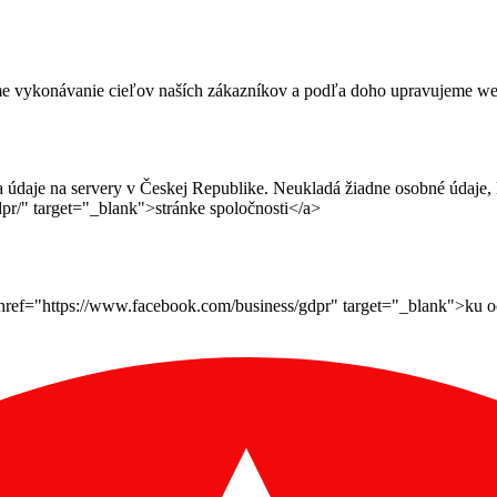
me vykonávanie cieľov naších zákazníkov a podľa doho upravujeme webov
daje na servery v Českej Republike. Neukladá žiadne osobné údaje, le
pr/" target="_blank">stránke spoločnosti</a>
ef="https://www.facebook.com/business/gdpr" target="_blank">ku ochr