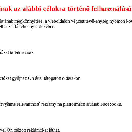
inak az alábbi célokra történő felhasználás
latának megkönnyítése, a weboldalon végzett tevékenység nyomon követ
felhasználói élmény érdekében.
iókat tartalmaznak.
iókat gyűjt az Ön által látogatott oldalakon
výšime relevantnosť reklamy na platformách služieb Facebooku.
vel Ön célzott reklámokat láthat.