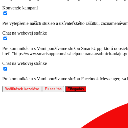
Konverzie kampaní
Pre vylepšenie naších služieb a užívateľského zážitku, zaznamenáva
Chat na webovej stránke
Pre komunikáciu s Vami používame službu SmartsUpp, ktorá odosiela ú
href="https://www.smartsupp.com/cs/help/ochrana-osobnich-udaju-gd
Chat na webovej stránke
Pre komunikáciu s Vami používame službu Facebook Messenger, <a hr
Beállítások kezelése
Elutasítás
Elfogadás