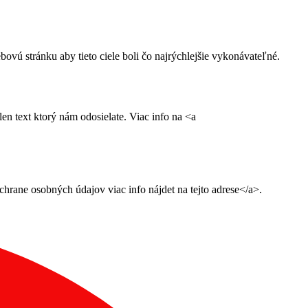
ú stránku aby tieto ciele boli čo najrýchlejšie vykonávateľné.
n text ktorý nám odosielate. Viac info na <a
ane osobných údajov viac info nájdet na tejto adrese</a>.