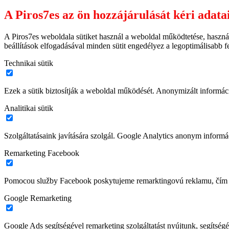
A Piros7es az ön hozzájárulását kéri adata
A Piros7es weboldala sütiket használ a weboldal működtetése, haszná
beállítások elfogadásával minden sütit engedélyez a legoptimálisabb 
Technikai sütik
Ezek a sütik biztosítják a weboldal működését. Anonymizált informác
Analitikai sütik
Szolgáltatásaink javítására szolgál. Google Analytics anonym informác
Remarketing Facebook
Pomocou služby Facebook poskytujeme remarktingovú reklamu, čím z
Google Remarketing
Google Ads segítségével remarketing szolgáltatást nyújtunk, segítségé