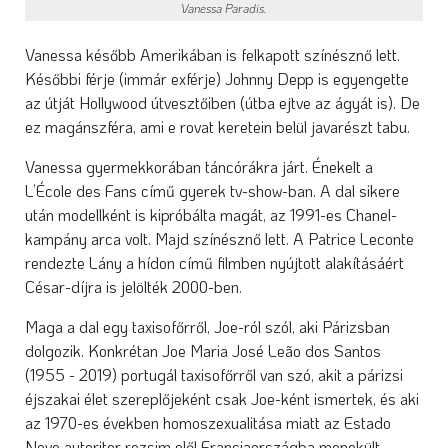
Vanessa Paradis.
Vanessa később Amerikában is felkapott színésznő lett.
Későbbi férje (immár exférje) Johnny Depp is egyengette
az útját Hollywood útvesztőiben (útba ejtve az ágyát is). De
ez magánszféra, ami e rovat keretein belül javarészt tabu.
Vanessa gyermekkorában táncórákra járt. Énekelt a
L’École des Fans című gyerek tv-show-ban. A dal sikere
után modellként is kipróbálta magát, az 1991-es Chanel-
kampány arca volt. Majd színésznő lett. A Patrice Leconte
rendezte Lány a hídon című filmben nyújtott alakításáért
César-díjra is jelölték 2000-ben.
Maga a dal egy taxisofőrről, Joe-ról szól, aki Párizsban
dolgozik. Konkrétan Joe Maria José Leão dos Santos
(1955 - 2019) portugál taxisofőrről van szó, akit a párizsi
éjszakai élet szereplőjeként csak Joe-ként ismertek, és aki
az 1970-es években homoszexualitása miatt az Estado
Novo autoriter rezsim elől Franciaországba menekült.