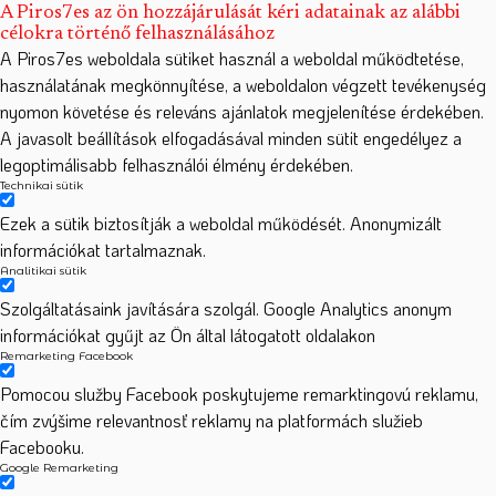
A Piros7es az ön hozzájárulását kéri adatainak az alábbi
célokra történő felhasználásához
A Piros7es weboldala sütiket használ a weboldal működtetése,
használatának megkönnyítése, a weboldalon végzett tevékenység
nyomon követése és releváns ajánlatok megjelenítése érdekében.
A javasolt beállítások elfogadásával minden sütit engedélyez a
legoptimálisabb felhasználói élmény érdekében.
Technikai sütik
Ezek a sütik biztosítják a weboldal működését. Anonymizált
információkat tartalmaznak.
Analitikai sütik
Szolgáltatásaink javítására szolgál. Google Analytics anonym
információkat gyűjt az Ön által látogatott oldalakon
Remarketing Facebook
Pomocou služby Facebook poskytujeme remarktingovú reklamu,
čím zvýšime relevantnosť reklamy na platformách služieb
Facebooku.
Google Remarketing