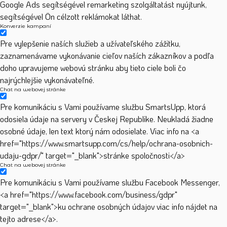
Google Ads segítségével remarketing szolgáltatást nyújtunk,
segítségével Ön célzott reklámokat láthat.
Konverzie kampaní
Pre vylepšenie naších služieb a užívateľského zážitku,
zaznamenávame vykonávanie cieľov naších zákazníkov a podľa
doho upravujeme webovú stránku aby tieto ciele boli čo
najrýchlejšie vykonávateľné.
Chat na webovej stránke
Pre komunikáciu s Vami používame službu SmartsUpp, ktorá
odosiela údaje na servery v Českej Republike. Neukladá žiadne
osobné údaje, len text ktorý nám odosielate. Viac info na <a
href="https://www.smartsupp.com/cs/help/ochrana-osobnich-
udaju-gdpr/" target="_blank">stránke spoločnosti</a>
Chat na webovej stránke
Pre komunikáciu s Vami používame službu Facebook Messenger,
<a href="https://www.facebook.com/business/gdpr"
target="_blank">ku ochrane osobných údajov viac info nájdet na
tejto adrese</a>.