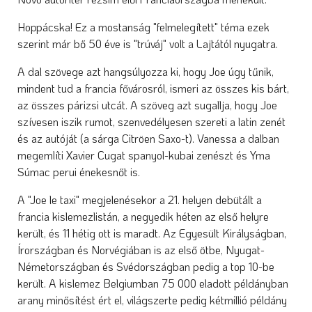
Hoppácska! Ez a mostanság "felmelegített" téma ezek
szerint már bő 50 éve is "trúváj" volt a Lajtától nyugatra.
A dal szövege azt hangsúlyozza ki, hogy Joe úgy tűnik,
mindent tud a francia fővárosról, ismeri az összes kis bárt,
az összes párizsi utcát. A szöveg azt sugallja, hogy Joe
szívesen iszik rumot, szenvedélyesen szereti a latin zenét
és az autóját (a sárga Citröen Saxo-t). Vanessa a dalban
megemlíti Xavier Cugat spanyol-kubai zenészt és Yma
Súmac perui énekesnőt is.
A "Joe le taxi" megjelenésekor a 21. helyen debütált a
francia kislemezlistán, a negyedik héten az első helyre
került, és 11 hétig ott is maradt. Az Egyesült Királyságban,
Írországban és Norvégiában is az első ötbe, Nyugat-
Németországban és Svédországban pedig a top 10-be
került. A kislemez Belgiumban 75 000 eladott példányban
arany minősítést ért el, világszerte pedig kétmillió példány