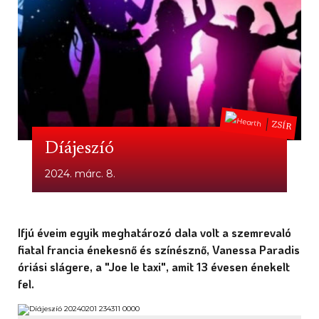
ZSÍR
Díájeszíó
2024. márc. 8.
Ifjú éveim egyik meghatározó dala volt a szemrevaló
fiatal francia énekesnő és színésznő, Vanessa Paradis
óriási slágere, a "Joe le taxi", amit 13 évesen énekelt
fel.