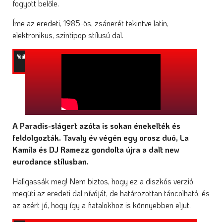
fogyott belőle.
Íme az eredeti, 1985-ös, zsánerét tekintve latin,
elektronikus, szintipop stílusú dal.
A Paradis-slágert azóta is sokan énekelték és
feldolgozták. Tavaly év végén egy orosz duó, La
Kamila és DJ Ramezz gondolta újra a dalt new
eurodance stílusban.
Hallgassák meg! Nem biztos, hogy ez a diszkós verzió
megüti az eredeti dal nívóját, de határozottan táncolható, és
az azért jó, hogy így a fiatalokhoz is könnyebben eljut.