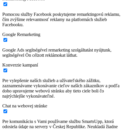
Pomocou služby Facebook poskytujeme remarktingovú reklamu,
čím zvýšime relevantnosť reklamy na platformách služieb
Facebooku.
Google Remarketing
Google Ads segítségével remarketing szolgáltatást nyújtunk,
segítségével Ön célzott reklámokat láthat.
Konverzie kampaní
Pre vylepšenie naších služieb a užívateľského zážitku,
zaznamenávame vykonávanie cieľov naších zákazníkov a podľa
doho upravujeme webovú stránku aby tieto ciele boli čo
najrýchlejšie vykonávateľné.
Chat na webovej stránke
Pre komunikáciu s Vami používame službu SmartsUpp, ktorá
odosiela údaje na servery v Českej Republike. Neukladá žiadne