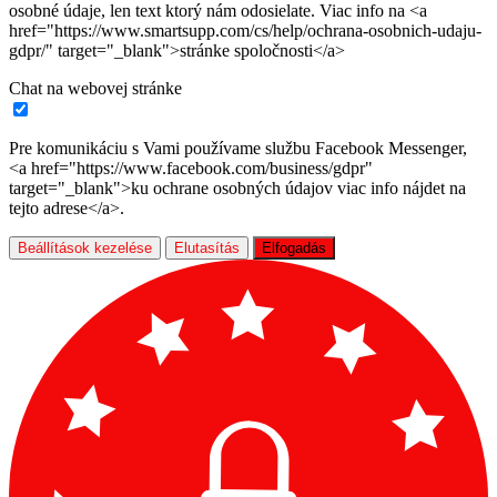
osobné údaje, len text ktorý nám odosielate. Viac info na <a
href="https://www.smartsupp.com/cs/help/ochrana-osobnich-udaju-
gdpr/" target="_blank">stránke spoločnosti</a>
Chat na webovej stránke
Pre komunikáciu s Vami používame službu Facebook Messenger,
<a href="https://www.facebook.com/business/gdpr"
target="_blank">ku ochrane osobných údajov viac info nájdet na
tejto adrese</a>.
Beállítások kezelése
Elutasítás
Elfogadás