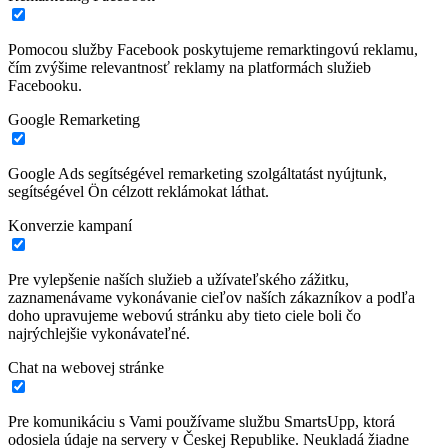
Pomocou služby Facebook poskytujeme remarktingovú reklamu,
čím zvýšime relevantnosť reklamy na platformách služieb
Facebooku.
Google Remarketing
Google Ads segítségével remarketing szolgáltatást nyújtunk,
segítségével Ön célzott reklámokat láthat.
Konverzie kampaní
Pre vylepšenie naších služieb a užívateľského zážitku,
zaznamenávame vykonávanie cieľov naších zákazníkov a podľa
doho upravujeme webovú stránku aby tieto ciele boli čo
najrýchlejšie vykonávateľné.
Chat na webovej stránke
Pre komunikáciu s Vami používame službu SmartsUpp, ktorá
odosiela údaje na servery v Českej Republike. Neukladá žiadne