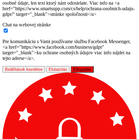
osobné údaje, len text ktorý nám odosielate. Viac info na <a
href="https://www.smartsupp.com/cs/help/ochrana-osobnich-udaju-
gdpr/" target="_blank">stránke spoločnosti</a>
Chat na webovej stránke
Pre komunikáciu s Vami používame službu Facebook Messenger,
<a href="https://www.facebook.com/business/gdpr"
target="_blank">ku ochrane osobných údajov viac info nájdet na
tejto adrese</a>.
Beállítások kezelése
Elutasítás
Elfogadás