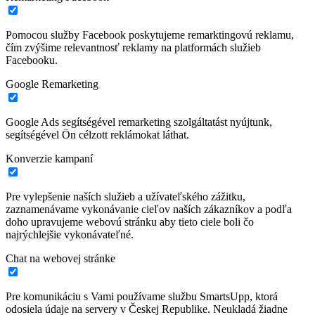
Pomocou služby Facebook poskytujeme remarktingovú reklamu,
čím zvýšime relevantnosť reklamy na platformách služieb
Facebooku.
Google Remarketing
Google Ads segítségével remarketing szolgáltatást nyújtunk,
segítségével Ön célzott reklámokat láthat.
Konverzie kampaní
Pre vylepšenie naších služieb a užívateľského zážitku,
zaznamenávame vykonávanie cieľov naších zákazníkov a podľa
doho upravujeme webovú stránku aby tieto ciele boli čo
najrýchlejšie vykonávateľné.
Chat na webovej stránke
Pre komunikáciu s Vami používame službu SmartsUpp, ktorá
odosiela údaje na servery v Českej Republike. Neukladá žiadne