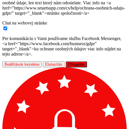
osobné údaje, len text ktorý nám odosielate. Viac info na <a
href="https://www.smartsupp.com/cs/help/ochrana-osobnich-udaju-
gdpr/" target="_blank">stránke spoločnosti</a>
Chat na webovej stránke
Pre komunikáciu s Vami používame službu Facebook Messenger,
<a href="https://www.facebook.com/business/gdpr"
target="_blank">ku ochrane osobných údajov viac info nájdet na
tejto adrese</a>.
Beállítások kezelése
Elutasítás
Elfogadás