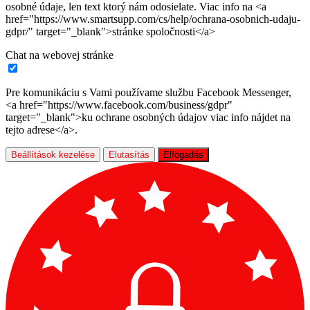
osobné údaje, len text ktorý nám odosielate. Viac info na <a
href="https://www.smartsupp.com/cs/help/ochrana-osobnich-udaju-
gdpr/" target="_blank">stránke spoločnosti</a>
Chat na webovej stránke
Pre komunikáciu s Vami používame službu Facebook Messenger,
<a href="https://www.facebook.com/business/gdpr"
target="_blank">ku ochrane osobných údajov viac info nájdet na
tejto adrese</a>.
Beállítások kezelése
Elutasítás
Elfogadás