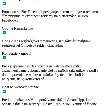
Pomocou služby Facebook poskytujeme remarktingovú reklamu,
čím zvýšime relevantnosť reklamy na platformách služieb
Facebooku.
Google Remarketing
Google Ads segítségével remarketing szolgáltatást nyújtunk,
segítségével Ön célzott reklámokat láthat.
Konverzie kampaní
Pre vylepšenie naších služieb a užívateľského zážitku,
zaznamenávame vykonávanie cieľov naších zákazníkov a podľa
doho upravujeme webovú stránku aby tieto ciele boli čo
najrýchlejšie vykonávateľné.
Chat na webovej stránke
Pre komunikáciu s Vami používame službu SmartsUpp, ktorá
odosiela údaje na servery v Českej Republike. Neukladá žiadne