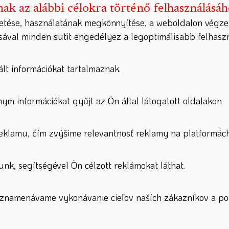
nak az alábbi célokra történő felhasználásá
etése, használatának megkönnyítése, a weboldalon végze
ásával minden sütit engedélyez a legoptimálisabb felhas
lt információkat tartalmaznak.
nym információkat gyűjt az Ön által látogatott oldalakon
lamu, čím zvýšime relevantnosť reklamy na platformách
nk, segítségével Ön célzott reklámokat láthat.
zaznamenávame vykonávanie cieľov naších zákazníkov a po