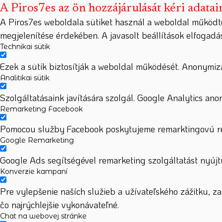
A Piros7es az ön hozzájárulását kéri adatai
A Piros7es weboldala sütiket használ a weboldal működt
megjelenítése érdekében. A javasolt beállítások elfogad
Technikai sütik
Ezek a sütik biztosítják a weboldal működését. Anonymizá
Analitikai sütik
Szolgáltatásaink javítására szolgál. Google Analytics ano
Remarketing Facebook
Pomocou služby Facebook poskytujeme remarktingovú rek
Google Remarketing
Google Ads segítségével remarketing szolgáltatást nyújtu
Konverzie kampaní
Pre vylepšenie naších služieb a užívateľského zážitku, 
čo najrýchlejšie vykonávateľné.
Chat na webovej stránke