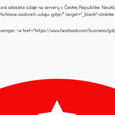
á odosiela údaje na servery v Českej Republike. Neuklad
/ochrana-osobnich-udaju-gdpr/" target="_blank">stránke 
enger, <a href="https://www.facebook.com/business/gdpr