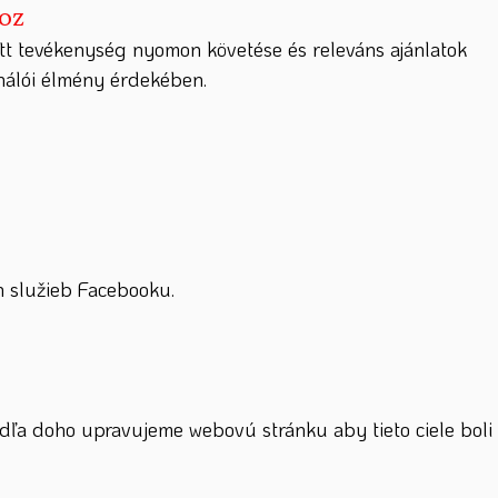
hoz
tt tevékenység nyomon követése és releváns ajánlatok
ználói élmény érdekében.
 služieb Facebooku.
dľa doho upravujeme webovú stránku aby tieto ciele boli