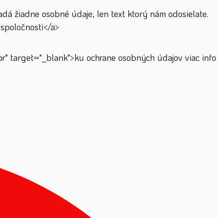
á žiadne osobné údaje, len text ktorý nám odosielate.
spoločnosti</a>
" target="_blank">ku ochrane osobných údajov viac info