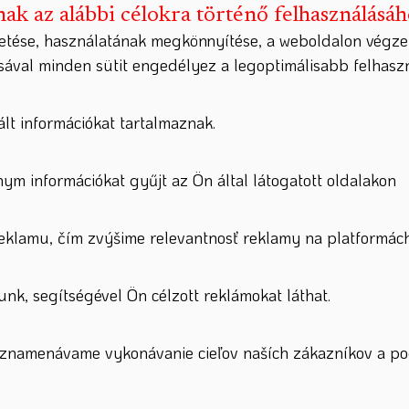
nak az alábbi célokra történő felhasználásá
etése, használatának megkönnyítése, a weboldalon végze
ásával minden sütit engedélyez a legoptimálisabb felhas
lt információkat tartalmaznak.
nym információkat gyűjt az Ön által látogatott oldalakon
lamu, čím zvýšime relevantnosť reklamy na platformách
nk, segítségével Ön célzott reklámokat láthat.
zaznamenávame vykonávanie cieľov naších zákazníkov a po