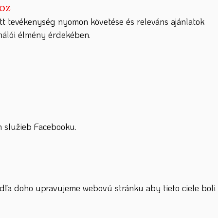
hoz
tt tevékenység nyomon követése és releváns ajánlatok
ználói élmény érdekében.
 služieb Facebooku.
dľa doho upravujeme webovú stránku aby tieto ciele boli