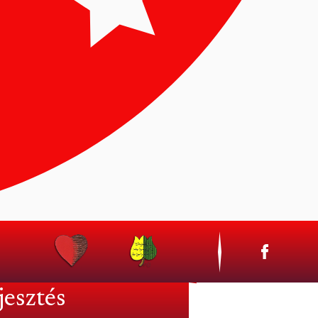
CINK
jesztés