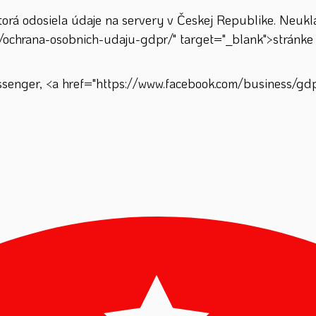
á odosiela údaje na servery v Českej Republike. Neuklad
/ochrana-osobnich-udaju-gdpr/" target="_blank">stránke 
enger, <a href="https://www.facebook.com/business/gdpr