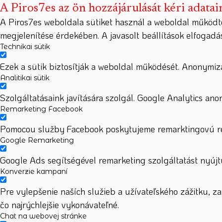
A Piros7es az ön hozzájárulását kéri adatai
A Piros7es weboldala sütiket használ a weboldal működt
megjelenítése érdekében. A javasolt beállítások elfogad
Technikai sütik
Ezek a sütik biztosítják a weboldal működését. Anonymizá
Analitikai sütik
Szolgáltatásaink javítására szolgál. Google Analytics ano
Remarketing Facebook
Pomocou služby Facebook poskytujeme remarktingovú rek
Google Remarketing
Google Ads segítségével remarketing szolgáltatást nyújtu
Konverzie kampaní
Pre vylepšenie naších služieb a užívateľského zážitku, 
čo najrýchlejšie vykonávateľné.
Chat na webovej stránke