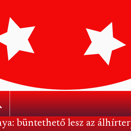
ya: büntethető lesz az álhírter