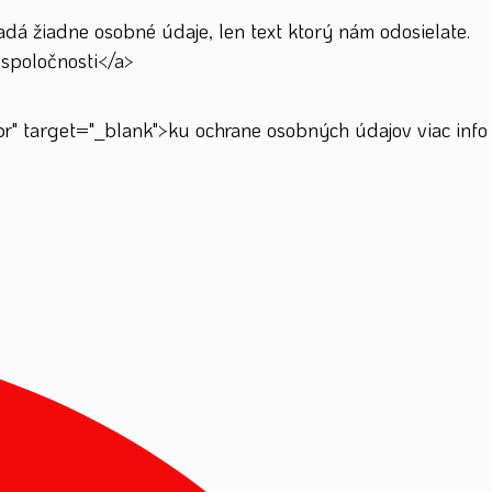
á žiadne osobné údaje, len text ktorý nám odosielate.
spoločnosti</a>
" target="_blank">ku ochrane osobných údajov viac info