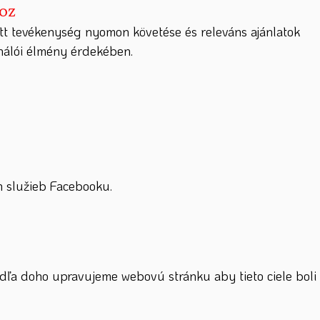
hoz
tt tevékenység nyomon követése és releváns ajánlatok
ználói élmény érdekében.
 služieb Facebooku.
dľa doho upravujeme webovú stránku aby tieto ciele boli