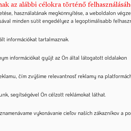
nak az alábbi célokra történő felhasználásá
etése, használatának megkönnyítése, a weboldalon végze
ásával minden sütit engedélyez a legoptimálisabb felhas
lt információkat tartalmaznak.
nym információkat gyűjt az Ön által látogatott oldalakon
lamu, čím zvýšime relevantnosť reklamy na platformách
nk, segítségével Ön célzott reklámokat láthat.
zaznamenávame vykonávanie cieľov naších zákazníkov a po