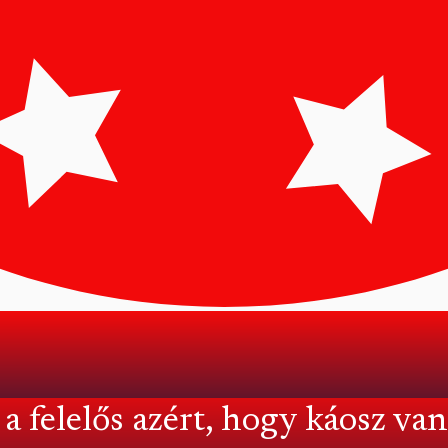
 a felelős azért, hogy káosz va