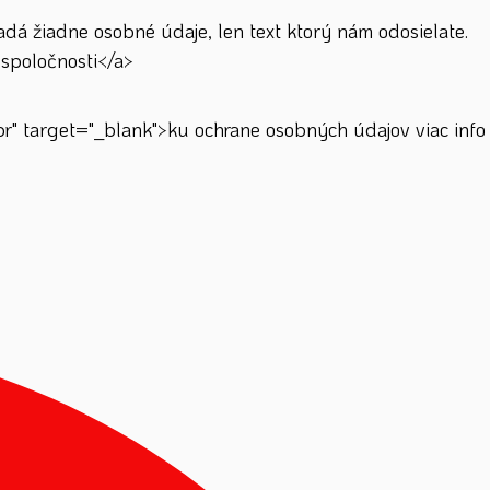
á žiadne osobné údaje, len text ktorý nám odosielate.
spoločnosti</a>
" target="_blank">ku ochrane osobných údajov viac info