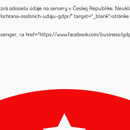
á odosiela údaje na servery v Českej Republike. Neuklad
/ochrana-osobnich-udaju-gdpr/" target="_blank">stránke 
enger, <a href="https://www.facebook.com/business/gdpr