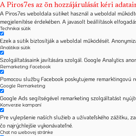
A Piros7es az ön hozzájárulását kéri adatai
A Piros7es weboldala sütiket használ a weboldal működt
megjelenítése érdekében. A javasolt beállítások elfogad
Technikai sütik
Ezek a sütik biztosítják a weboldal működését. Anonymizá
Analitikai sütik
Szolgáltatásaink javítására szolgál. Google Analytics ano
Remarketing Facebook
Pomocou služby Facebook poskytujeme remarktingovú rek
Google Remarketing
Google Ads segítségével remarketing szolgáltatást nyújtu
Konverzie kampaní
Pre vylepšenie naších služieb a užívateľského zážitku, 
čo najrýchlejšie vykonávateľné.
Chat na webovej stránke