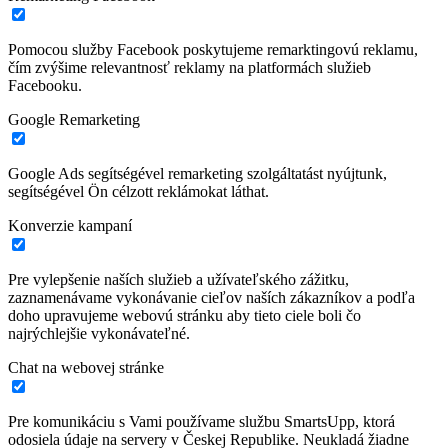
Pomocou služby Facebook poskytujeme remarktingovú reklamu,
čím zvýšime relevantnosť reklamy na platformách služieb
Facebooku.
Google Remarketing
Google Ads segítségével remarketing szolgáltatást nyújtunk,
segítségével Ön célzott reklámokat láthat.
Konverzie kampaní
Pre vylepšenie naších služieb a užívateľského zážitku,
zaznamenávame vykonávanie cieľov naších zákazníkov a podľa
doho upravujeme webovú stránku aby tieto ciele boli čo
najrýchlejšie vykonávateľné.
Chat na webovej stránke
Pre komunikáciu s Vami používame službu SmartsUpp, ktorá
odosiela údaje na servery v Českej Republike. Neukladá žiadne