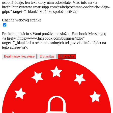
osobné údaje, len text ktorý nám odosielate. Viac info na <a
href="https://www.smartsupp.com/cs/help/ochrana-osobnich-udaju-
gdpr/" target="_blank">stránke spoločnosti</a>
Chat na webovej stránke
Pre komunikáciu s Vami používame službu Facebook Messenger,
<a href="https://www.facebook.com/business/gdpr"
target="_blank">ku ochrane osobných údajov viac info nájdet na
tejto adrese</a>.
Beállítások kezelése
Elutasítás
Elfogadás