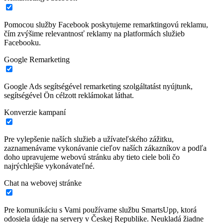
Pomocou služby Facebook poskytujeme remarktingovú reklamu,
čím zvýšime relevantnosť reklamy na platformách služieb
Facebooku.
Google Remarketing
Google Ads segítségével remarketing szolgáltatást nyújtunk,
segítségével Ön célzott reklámokat láthat.
Konverzie kampaní
Pre vylepšenie naších služieb a užívateľského zážitku,
zaznamenávame vykonávanie cieľov naších zákazníkov a podľa
doho upravujeme webovú stránku aby tieto ciele boli čo
najrýchlejšie vykonávateľné.
Chat na webovej stránke
Pre komunikáciu s Vami používame službu SmartsUpp, ktorá
odosiela údaje na servery v Českej Republike. Neukladá žiadne