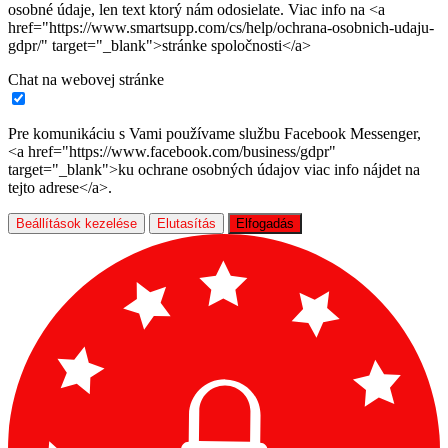
osobné údaje, len text ktorý nám odosielate. Viac info na <a
href="https://www.smartsupp.com/cs/help/ochrana-osobnich-udaju-
gdpr/" target="_blank">stránke spoločnosti</a>
Chat na webovej stránke
Pre komunikáciu s Vami používame službu Facebook Messenger,
<a href="https://www.facebook.com/business/gdpr"
target="_blank">ku ochrane osobných údajov viac info nájdet na
tejto adrese</a>.
Beállítások kezelése
Elutasítás
Elfogadás