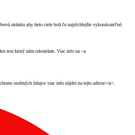
ú stránku aby tieto ciele boli čo najrýchlejšie vykonávateľné.
n text ktorý nám odosielate. Viac info na <a
ane osobných údajov viac info nájdet na tejto adrese</a>.