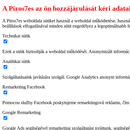
A Piros7es az ön hozzájárulását kéri adata
A Piros7es weboldala sütiket használ a weboldal működtetése, haszná
beállítások elfogadásával minden sütit engedélyez a legoptimálisabb 
Technikai sütik
Ezek a sütik biztosítják a weboldal működését. Anonymizált informác
Analitikai sütik
Szolgáltatásaink javítására szolgál. Google Analytics anonym informác
Remarketing Facebook
Pomocou služby Facebook poskytujeme remarktingovú reklamu, čím z
Google Remarketing
Google Ads segítségével remarketing szolgáltatást nyújtunk, segítségé