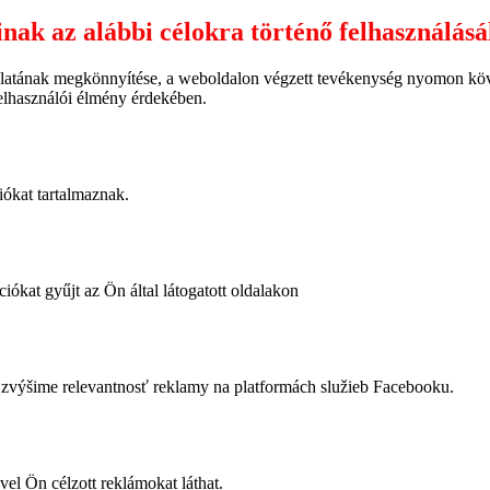
inak az alábbi célokra történő felhasználás
latának megkönnyítése, a weboldalon végzett tevékenység nyomon követ
felhasználói élmény érdekében.
iókat tartalmaznak.
iókat gyűjt az Ön által látogatott oldalakon
výšime relevantnosť reklamy na platformách služieb Facebooku.
vel Ön célzott reklámokat láthat.