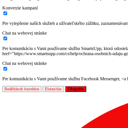
Konverzie kampaní
Pre vylepšenie naších služieb a užívateľského zážitku, zaznamenáva
Chat na webovej stránke
Pre komunikáciu s Vami používame službu SmartsUpp, ktorá odosiela ú
href="https://www.smartsupp.com/cs/help/ochrana-osobnich-udaju-gd
Chat na webovej stránke
Pre komunikáciu s Vami používame službu Facebook Messenger, <a hr
Beállítások kezelése
Elutasítás
Elfogadás