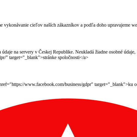
me vykonávanie cieľov naších zákazníkov a podľa doho upravujeme webov
daje na servery v Českej Republike. Neukladá žiadne osobné údaje, le
pr/" target="_blank">stránke spoločnosti</a>
ef="https://www.facebook.com/business/gdpr" target="_blank">ku ochr