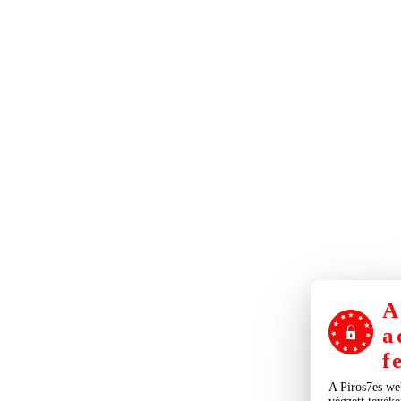
A
a
f
A Piros7es we