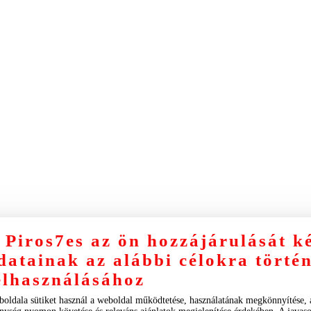
 Piros7es az ön hozzájárulását k
datainak az alábbi célokra törté
elhasználásához
boldala sütiket használ a weboldal működtetése, használatának megkönnyítése,