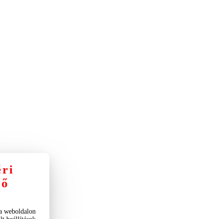
éri
nő
 a weboldalon