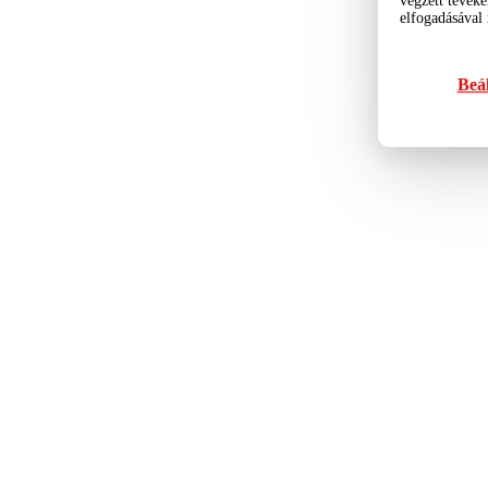
végzett tevéke
elfogadásával
Beál