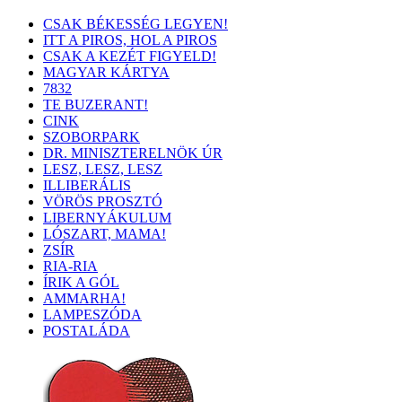
CSAK BÉKESSÉG LEGYEN!
ITT A PIROS, HOL A PIROS
CSAK A KEZÉT FIGYELD!
MAGYAR KÁRTYA
7832
TE BUZERANT!
CINK
SZOBORPARK
DR. MINISZTERELNÖK ÚR
LESZ, LESZ, LESZ
ILLIBERÁLIS
VÖRÖS PROSZTÓ
LIBERNYÁKULUM
LÓSZART, MAMA!
ZSÍR
RIA-RIA
ÍRIK A GÓL
AMMARHA!
LAMPESZÓDA
POSTALÁDA