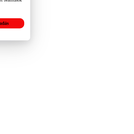
t beállítások
adás