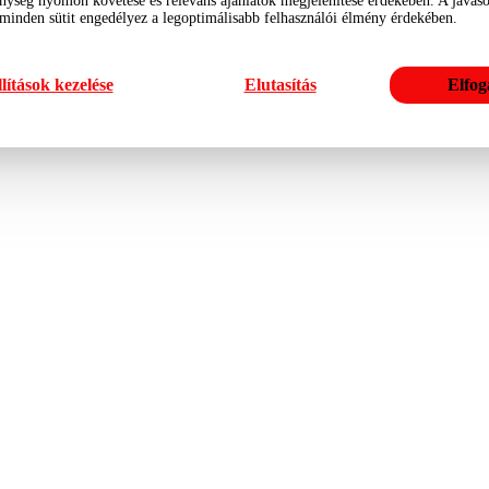
nység nyomon követése és releváns ajánlatok megjelenítése érdekében. A javasol
 minden sütit engedélyez a legoptimálisabb felhasználói élmény érdekében.
lítások kezelése
Elutasítás
Elfog