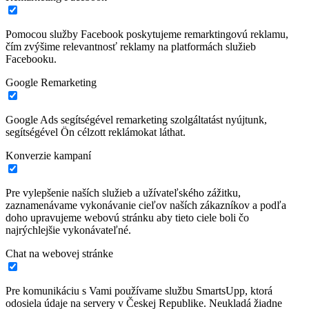
Pomocou služby Facebook poskytujeme remarktingovú reklamu,
čím zvýšime relevantnosť reklamy na platformách služieb
Facebooku.
Google Remarketing
Google Ads segítségével remarketing szolgáltatást nyújtunk,
segítségével Ön célzott reklámokat láthat.
Konverzie kampaní
Pre vylepšenie naších služieb a užívateľského zážitku,
zaznamenávame vykonávanie cieľov naších zákazníkov a podľa
doho upravujeme webovú stránku aby tieto ciele boli čo
najrýchlejšie vykonávateľné.
Chat na webovej stránke
Pre komunikáciu s Vami používame službu SmartsUpp, ktorá
odosiela údaje na servery v Českej Republike. Neukladá žiadne