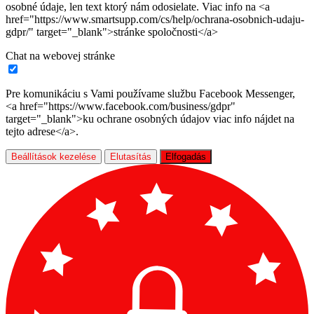
osobné údaje, len text ktorý nám odosielate. Viac info na <a
href="https://www.smartsupp.com/cs/help/ochrana-osobnich-udaju-
gdpr/" target="_blank">stránke spoločnosti</a>
Chat na webovej stránke
Pre komunikáciu s Vami používame službu Facebook Messenger,
<a href="https://www.facebook.com/business/gdpr"
target="_blank">ku ochrane osobných údajov viac info nájdet na
tejto adrese</a>.
Beállítások kezelése
Elutasítás
Elfogadás