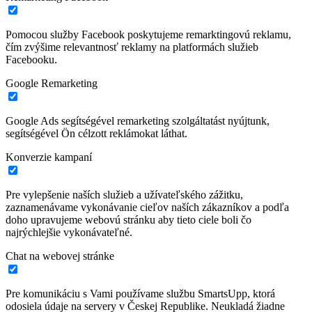
Pomocou služby Facebook poskytujeme remarktingovú reklamu,
čím zvýšime relevantnosť reklamy na platformách služieb
Facebooku.
Google Remarketing
Google Ads segítségével remarketing szolgáltatást nyújtunk,
segítségével Ön célzott reklámokat láthat.
Konverzie kampaní
Pre vylepšenie naších služieb a užívateľského zážitku,
zaznamenávame vykonávanie cieľov naších zákazníkov a podľa
doho upravujeme webovú stránku aby tieto ciele boli čo
najrýchlejšie vykonávateľné.
Chat na webovej stránke
Pre komunikáciu s Vami používame službu SmartsUpp, ktorá
odosiela údaje na servery v Českej Republike. Neukladá žiadne