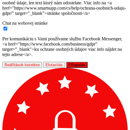
osobné údaje, len text ktorý nám odosielate. Viac info na <a
href="https://www.smartsupp.com/cs/help/ochrana-osobnich-udaju-
gdpr/" target="_blank">stránke spoločnosti</a>
Chat na webovej stránke
Pre komunikáciu s Vami používame službu Facebook Messenger,
<a href="https://www.facebook.com/business/gdpr"
target="_blank">ku ochrane osobných údajov viac info nájdet na
tejto adrese</a>.
Beállítások kezelése
Elutasítás
Elfogadás