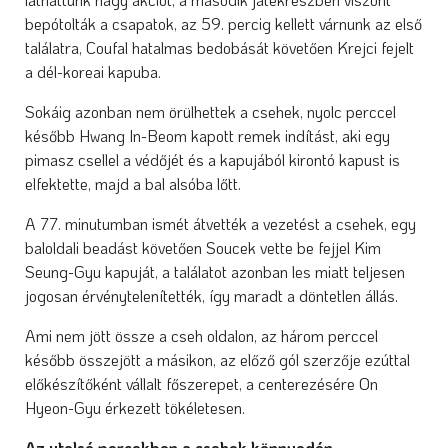
bepótolták a csapatok, az 59. percig kellett várnunk az első
találatra, Coufal hatalmas bedobását követően Krejci fejelt
a dél-koreai kapuba.
Sokáig azonban nem örülhettek a csehek, nyolc perccel
később Hwang In-Beom kapott remek indítást, aki egy
pimasz csellel a védőjét és a kapujából kirontó kapust is
elfektette, majd a bal alsóba lőtt.
A 77. minutumban ismét átvették a vezetést a csehek, egy
baloldali beadást követően Soucek vette be fejjel Kim
Seung-Gyu kapuját, a találatot azonban les miatt teljesen
jogosan érvénytelenítették, így maradt a döntetlen állás.
Ami nem jött össze a cseh oldalon, az három perccel
később összejött a másikon, az előző gól szerzője ezúttal
előkészítőként vállalt főszerepet, a centerezésére On
Hyeon-Gyu érkezett tökéletesen.
Az utolsó percekben a csehek könnyedén