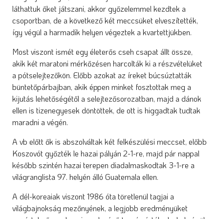
láthattuk őket játszani, akkor győzelemmel kezdtek a
csoportban, de a következő két meccsüket elveszítették,
így végül a harmadik helyen végeztek a kvartettjükben.
Most viszont ismét egy életerős cseh csapat állt össze,
akik két maratoni mérkőzésen harcolták ki a részvételüket
a pótselejtezőkön. Előbb azokat az íreket búcsúztatták
büntetőpárbajban, akik éppen minket fosztottak meg a
kijutás lehetőségétől a selejtezősorozatban, majd a dánok
ellen is tizenegyesek döntöttek, de ott is higgadtak tudtak
maradni a végén.
A vb előtt ők is abszolváltak két felkészülési meccset, előbb
Koszovót győzték le hazai pályán 2-1-re, majd pár nappal
később szintén hazai terepen diadalmaskodtak 3-1-re a
világranglista 97. helyén álló Guatemala ellen.
A dél-koreaiak viszont 1986 óta töretlenül tagjai a
világbajnokság mezőnyének, a legjobb eredményüket