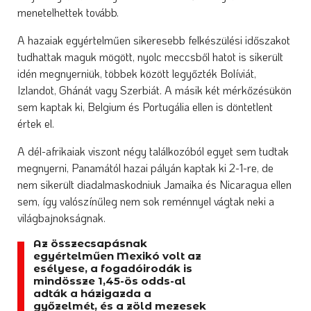
menetelhettek tovább.
A hazaiak egyértelműen sikeresebb felkészülési időszakot
tudhattak maguk mögött, nyolc meccsből hatot is sikerült
idén megnyerniük, többek között legyőzték Bolíviát,
Izlandot, Ghánát vagy Szerbiát. A másik két mérkőzésükön
sem kaptak ki, Belgium és Portugália ellen is döntetlent
értek el.
A dél-afrikaiak viszont négy találkozóból egyet sem tudtak
megnyerni, Panamától hazai pályán kaptak ki 2-1-re, de
nem sikerült diadalmaskodniuk Jamaika és Nicaragua ellen
sem, így valószínűleg nem sok reménnyel vágtak neki a
világbajnokságnak.
Az összecsapásnak
egyértelműen Mexikó volt az
esélyese, a fogadóirodák is
mindössze 1,45-ös odds-al
adták a házigazda a
győzelmét, és a zöld mezesek