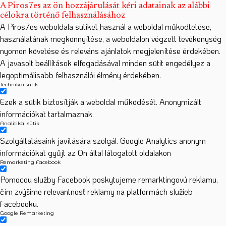
A Piros7es az ön hozzájárulását kéri adatainak az alábbi
célokra történő felhasználásához
A Piros7es weboldala sütiket használ a weboldal működtetése,
használatának megkönnyítése, a weboldalon végzett tevékenység
nyomon követése és releváns ajánlatok megjelenítése érdekében.
A javasolt beállítások elfogadásával minden sütit engedélyez a
legoptimálisabb felhasználói élmény érdekében.
Technikai sütik
Ezek a sütik biztosítják a weboldal működését. Anonymizált
információkat tartalmaznak.
Analitikai sütik
Szolgáltatásaink javítására szolgál. Google Analytics anonym
információkat gyűjt az Ön által látogatott oldalakon
Remarketing Facebook
Pomocou služby Facebook poskytujeme remarktingovú reklamu,
čím zvýšime relevantnosť reklamy na platformách služieb
Facebooku.
Google Remarketing