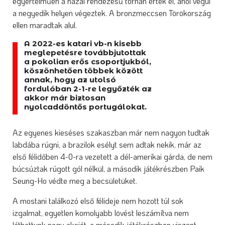
egyértelműen a hazai rendezésű tornán érték el, ahol végül
a negyedik helyen végeztek. A bronzmeccsen Törökország
ellen maradtak alul.
A 2022-es katari vb-n kisebb
meglepetésre továbbjutottak
a pokolian erős csoportjukból,
köszönhetően többek között
annak, hogy az utolsó
fordulóban 2-1-re legyőzték az
akkor már biztosan
nyolcaddöntős portugálokat.
Az egyenes kieséses szakaszban már nem nagyon tudtak
labdába rúgni, a brazilok esélyt sem adtak nekik, már az
első félidőben 4-0-ra vezetett a dél-amerikai gárda, de nem
búcsúztak rúgott gól nélkül, a második játékrészben Paik
Seung-Ho védte meg a becsületüket.
A mostani találkozó első félideje nem hozott túl sok
izgalmat, egyetlen komolyabb lövést leszámítva nem
láthattunk nagy akciót, a második játékrészben viszont