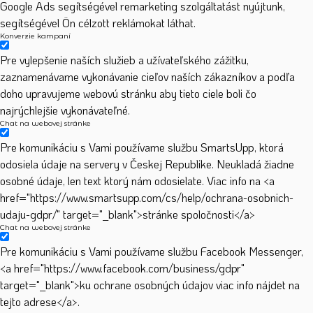
Google Ads segítségével remarketing szolgáltatást nyújtunk,
segítségével Ön célzott reklámokat láthat.
Konverzie kampaní
Pre vylepšenie naších služieb a užívateľského zážitku,
zaznamenávame vykonávanie cieľov naších zákazníkov a podľa
doho upravujeme webovú stránku aby tieto ciele boli čo
najrýchlejšie vykonávateľné.
Chat na webovej stránke
Pre komunikáciu s Vami používame službu SmartsUpp, ktorá
odosiela údaje na servery v Českej Republike. Neukladá žiadne
osobné údaje, len text ktorý nám odosielate. Viac info na <a
href="https://www.smartsupp.com/cs/help/ochrana-osobnich-
udaju-gdpr/" target="_blank">stránke spoločnosti</a>
Chat na webovej stránke
Pre komunikáciu s Vami používame službu Facebook Messenger,
<a href="https://www.facebook.com/business/gdpr"
target="_blank">ku ochrane osobných údajov viac info nájdet na
tejto adrese</a>.