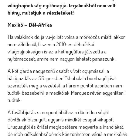
világbajnokság nyitónapja. Izgalmakból nem volt
hiány, mutatjuk a részleteket!
Mexikó – Dél-Afrika
Ha valakinek de ja vu-je lett volna a mérkőzés miatt, akkor
nem véletlenül, hiszen a 2010-es dél-afrikai
világbajnokságon is ez a két együttes játszotta a
nyitómeccset, amire nem nagyon lehetett panaszunk.
A két gárda nagyszerű csatát vívott egymással, a
házigazdák az 55. percben Tshabalala bombagóljával
szerezték meg a vezetést, a három pontot azonban nem
tudták bezsebelni, a mexikóiak Marquez révén egyenlíteni
tudtak.
A továbbjutás szempontjából az a döntetlen végül
döntőnek bizonyult, ugyanis mindkét csapat kikapott
Uruguaytól és óriási meglepetésre megverte a franciákat,
de jobb gólkülönbségének köszönhetően végül a mexikóiak