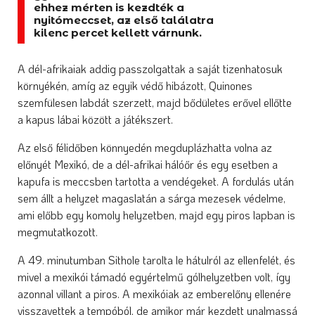
ehhez mérten is kezdték a
nyitómeccset, az első találatra
kilenc percet kellett várnunk.
A dél-afrikaiak addig passzolgattak a saját tizenhatosuk
környékén, amíg az egyik védő hibázott, Quinones
szemfülesen labdát szerzett, majd bődületes erővel ellőtte
a kapus lábai között a játékszert.
Az első félidőben könnyedén megduplázhatta volna az
előnyét Mexikó, de a dél-afrikai hálóőr és egy esetben a
kapufa is meccsben tartotta a vendégeket. A fordulás után
sem állt a helyzet magaslatán a sárga mezesek védelme,
ami előbb egy komoly helyzetben, majd egy piros lapban is
megmutatkozott.
A 49. minutumban Sithole tarolta le hátulról az ellenfelét, és
mivel a mexikói támadó egyértelmű gólhelyzetben volt, így
azonnal villant a piros. A mexikóiak az emberelőny ellenére
visszavettek a tempóból, de amikor már kezdett unalmassá