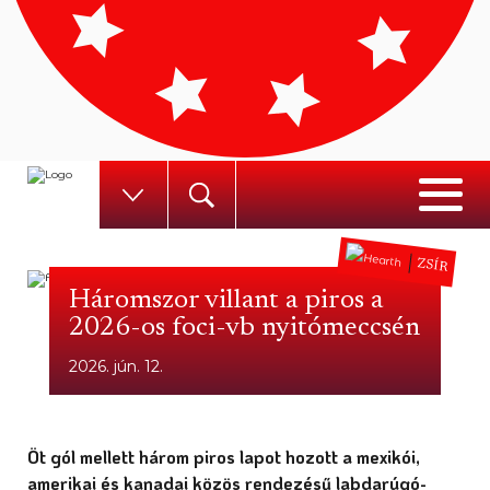
ZSÍR
Háromszor villant a piros a
2026-os foci-vb nyitómeccsén
2026. jún. 12.
Öt gól mellett három piros lapot hozott a mexikói,
amerikai és kanadai közös rendezésű labdarúgó-