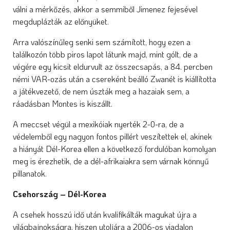
válni a mérkőzés, akkor a semmiből Jimenez fejesével
megduplázták az előnyüket.
Arra valószínűleg senki sem számított, hogy ezen a
találkozón több piros lapot látunk majd, mint gólt, de a
végére egy kicsit eldurvult az összecsapás, a 84. percben
némi VAR-ozás után a csereként beálló Zwanét is kiállította
a játékvezető, de nem úszták meg a hazaiak sem, a
ráadásban Montes is kiszállt.
A meccset végül a mexikóiak nyerték 2-0-ra, de a
védelemből egy nagyon fontos pillért veszítettek el, akinek
a hiányát Dél-Korea ellen a következő fordulóban komolyan
meg is érezhetik, de a dél-afrikaiakra sem várnak könnyű
pillanatok.
Csehország – Dél-Korea
A csehek hosszú idő után kvalifikálták magukat újra a
világbajnokságra, hiszen utoljára a 2006-os viadalon