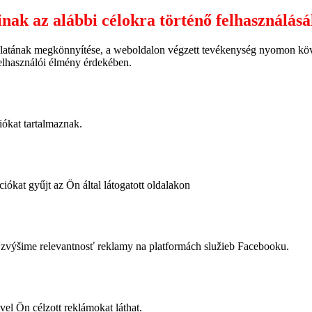
inak az alábbi célokra történő felhasználás
latának megkönnyítése, a weboldalon végzett tevékenység nyomon követ
felhasználói élmény érdekében.
iókat tartalmaznak.
iókat gyűjt az Ön által látogatott oldalakon
výšime relevantnosť reklamy na platformách služieb Facebooku.
vel Ön célzott reklámokat láthat.