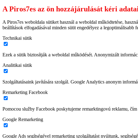
A Piros7es az ön hozzájárulását kéri adata
A Piros7es weboldala sütiket használ a weboldal működtetése, haszná
beállítások elfogadásával minden sütit engedélyez a legoptimálisabb 
Technikai sütik
Ezek a sütik biztosítják a weboldal működését. Anonymizált informác
Analitikai sütik
Szolgáltatásaink javítására szolgál. Google Analytics anonym informác
Remarketing Facebook
Pomocou služby Facebook poskytujeme remarktingovú reklamu, čím z
Google Remarketing
Google Ads segítségével remarketing szolgáltatást nyújtunk, segítségé