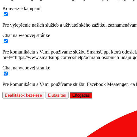
Konverzie kampaní
Pre vylepšenie naších služieb a užívateľského zážitku, zaznamenáva
Chat na webovej stránke
Pre komunikáciu s Vami používame službu SmartsUpp, ktorá odosiela ú
href="https://www.smartsupp.com/cs/help/ochrana-osobnich-udaju-gd
Chat na webovej stránke
Pre komunikáciu s Vami používame službu Facebook Messenger, <a hr
Beállítások kezelése
Elutasítás
Elfogadás