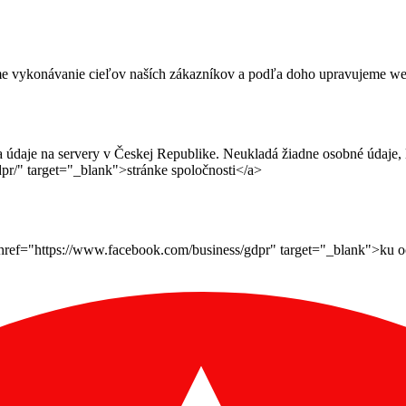
me vykonávanie cieľov naších zákazníkov a podľa doho upravujeme webov
daje na servery v Českej Republike. Neukladá žiadne osobné údaje, le
pr/" target="_blank">stránke spoločnosti</a>
ef="https://www.facebook.com/business/gdpr" target="_blank">ku ochr