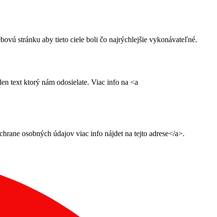
ú stránku aby tieto ciele boli čo najrýchlejšie vykonávateľné.
n text ktorý nám odosielate. Viac info na <a
ane osobných údajov viac info nájdet na tejto adrese</a>.