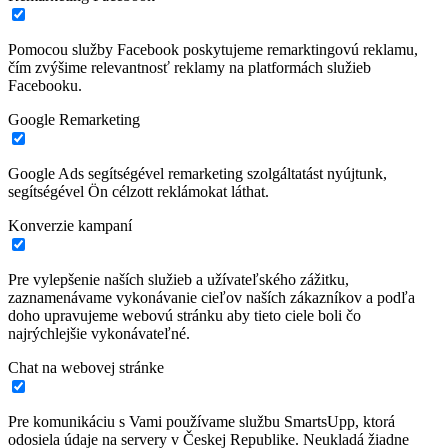
Pomocou služby Facebook poskytujeme remarktingovú reklamu,
čím zvýšime relevantnosť reklamy na platformách služieb
Facebooku.
Google Remarketing
Google Ads segítségével remarketing szolgáltatást nyújtunk,
segítségével Ön célzott reklámokat láthat.
Konverzie kampaní
Pre vylepšenie naších služieb a užívateľského zážitku,
zaznamenávame vykonávanie cieľov naších zákazníkov a podľa
doho upravujeme webovú stránku aby tieto ciele boli čo
najrýchlejšie vykonávateľné.
Chat na webovej stránke
Pre komunikáciu s Vami používame službu SmartsUpp, ktorá
odosiela údaje na servery v Českej Republike. Neukladá žiadne