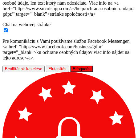
osobné údaje, len text ktorý nám odosielate. Viac info na <a
href="https://www.smartsupp.com/cs/help/ochrana-osobnich-udaju-
gdpr/" target="_blank">stránke spoločnosti</a>
Chat na webovej stránke
Pre komunikáciu s Vami používame službu Facebook Messenger,
<a href="https://www.facebook.com/business/gdpr"
target="_blank">ku ochrane osobných údajov viac info nájdet na
tejto adrese</a>.
Beállítások kezelése
Elutasítás
Elfogadás