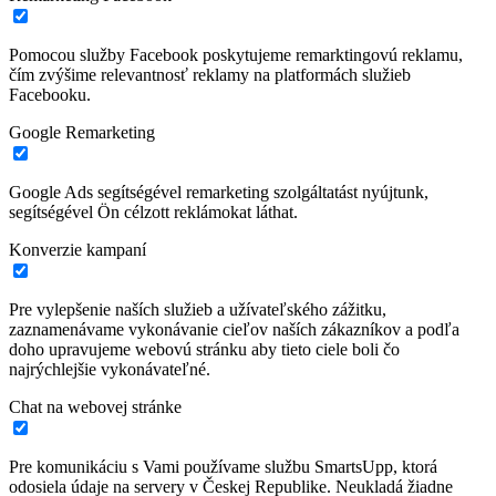
Pomocou služby Facebook poskytujeme remarktingovú reklamu,
čím zvýšime relevantnosť reklamy na platformách služieb
Facebooku.
Google Remarketing
Google Ads segítségével remarketing szolgáltatást nyújtunk,
segítségével Ön célzott reklámokat láthat.
Konverzie kampaní
Pre vylepšenie naších služieb a užívateľského zážitku,
zaznamenávame vykonávanie cieľov naších zákazníkov a podľa
doho upravujeme webovú stránku aby tieto ciele boli čo
najrýchlejšie vykonávateľné.
Chat na webovej stránke
Pre komunikáciu s Vami používame službu SmartsUpp, ktorá
odosiela údaje na servery v Českej Republike. Neukladá žiadne