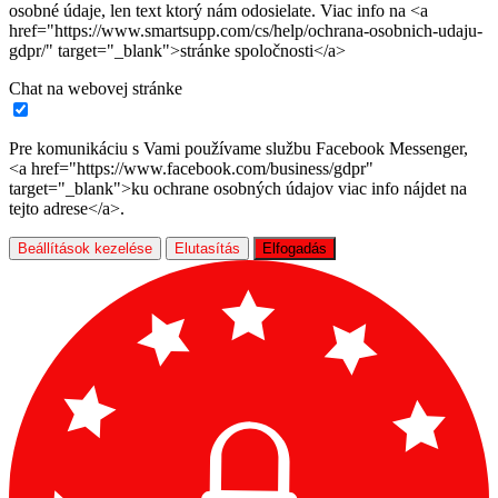
osobné údaje, len text ktorý nám odosielate. Viac info na <a
href="https://www.smartsupp.com/cs/help/ochrana-osobnich-udaju-
gdpr/" target="_blank">stránke spoločnosti</a>
Chat na webovej stránke
Pre komunikáciu s Vami používame službu Facebook Messenger,
<a href="https://www.facebook.com/business/gdpr"
target="_blank">ku ochrane osobných údajov viac info nájdet na
tejto adrese</a>.
Beállítások kezelése
Elutasítás
Elfogadás