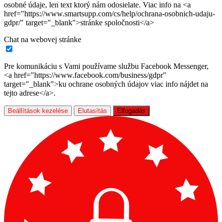
osobné údaje, len text ktorý nám odosielate. Viac info na <a
href="https://www.smartsupp.com/cs/help/ochrana-osobnich-udaju-
gdpr/" target="_blank">stránke spoločnosti</a>
Chat na webovej stránke
Pre komunikáciu s Vami používame službu Facebook Messenger,
<a href="https://www.facebook.com/business/gdpr"
target="_blank">ku ochrane osobných údajov viac info nájdet na
tejto adrese</a>.
Beállítások kezelése
Elutasítás
Elfogadás