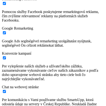
Pomocou služby Facebook poskytujeme remarktingovú reklamu,
čím zvýšime relevantnosť reklamy na platformách služieb
Facebooku.
Google Remarketing
Google Ads segítségével remarketing szolgáltatást nyújtunk,
segítségével Ön célzott reklámokat láthat.
Konverzie kampaní
Pre vylepšenie naších služieb a užívateľského zážitku,
zaznamenávame vykonávanie cieľov naších zákazníkov a podľa
doho upravujeme webovú stránku aby tieto ciele boli čo
najrýchlejšie vykonávateľné.
Chat na webovej stránke
Pre komunikáciu s Vami používame službu SmartsUpp, ktorá
odosiela údaje na servery v Českej Republike. Neukladá žiadne