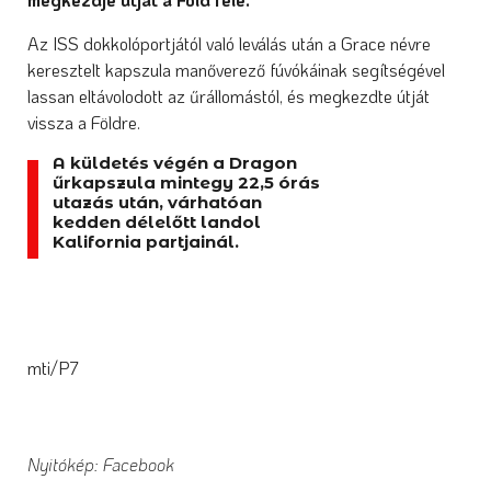
Az ISS dokkolóportjától való leválás után a Grace névre
keresztelt kapszula manőverező fúvókáinak segítségével
lassan eltávolodott az űrállomástól, és megkezdte útját
vissza a Földre.
A küldetés végén a Dragon
űrkapszula mintegy 22,5 órás
utazás után, várhatóan
kedden délelőtt landol
Kalifornia partjainál.
mti/P7
Nyitókép: Facebook