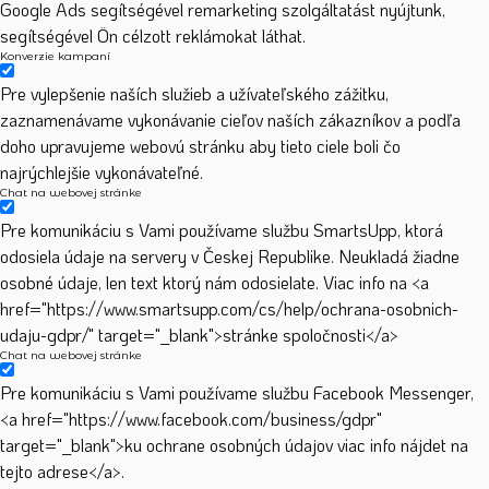
Google Ads segítségével remarketing szolgáltatást nyújtunk,
segítségével Ön célzott reklámokat láthat.
Konverzie kampaní
Pre vylepšenie naších služieb a užívateľského zážitku,
zaznamenávame vykonávanie cieľov naších zákazníkov a podľa
doho upravujeme webovú stránku aby tieto ciele boli čo
najrýchlejšie vykonávateľné.
Chat na webovej stránke
Pre komunikáciu s Vami používame službu SmartsUpp, ktorá
odosiela údaje na servery v Českej Republike. Neukladá žiadne
osobné údaje, len text ktorý nám odosielate. Viac info na <a
href="https://www.smartsupp.com/cs/help/ochrana-osobnich-
udaju-gdpr/" target="_blank">stránke spoločnosti</a>
Chat na webovej stránke
Pre komunikáciu s Vami používame službu Facebook Messenger,
<a href="https://www.facebook.com/business/gdpr"
target="_blank">ku ochrane osobných údajov viac info nájdet na
tejto adrese</a>.