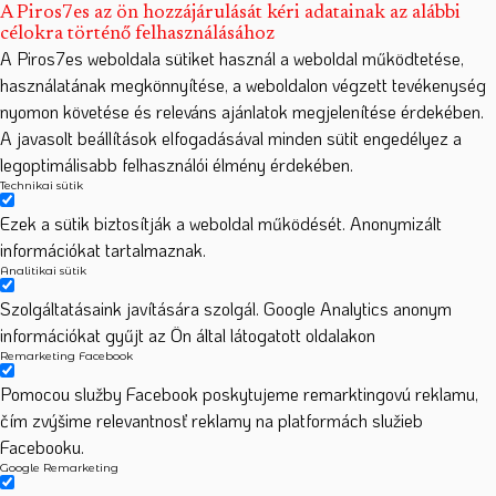
A Piros7es az ön hozzájárulását kéri adatainak az alábbi
célokra történő felhasználásához
A Piros7es weboldala sütiket használ a weboldal működtetése,
használatának megkönnyítése, a weboldalon végzett tevékenység
nyomon követése és releváns ajánlatok megjelenítése érdekében.
A javasolt beállítások elfogadásával minden sütit engedélyez a
legoptimálisabb felhasználói élmény érdekében.
Technikai sütik
Ezek a sütik biztosítják a weboldal működését. Anonymizált
információkat tartalmaznak.
Analitikai sütik
Szolgáltatásaink javítására szolgál. Google Analytics anonym
információkat gyűjt az Ön által látogatott oldalakon
Remarketing Facebook
Pomocou služby Facebook poskytujeme remarktingovú reklamu,
čím zvýšime relevantnosť reklamy na platformách služieb
Facebooku.
Google Remarketing