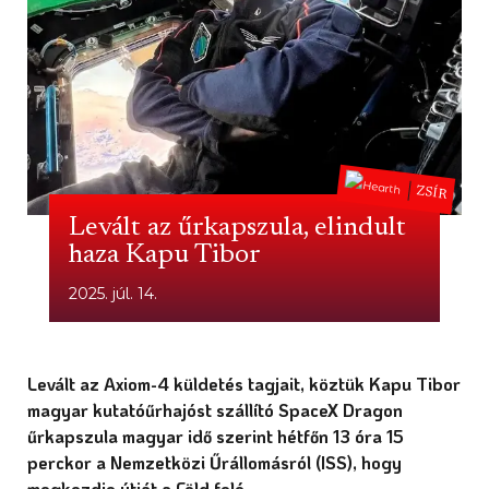
ZSÍR
Levált az űrkapszula, elindult
haza Kapu Tibor
2025. júl. 14.
Levált az Axiom-4 küldetés tagjait, köztük Kapu Tibor
magyar kutatóűrhajóst szállító SpaceX Dragon
űrkapszula magyar idő szerint hétfőn 13 óra 15
perckor a Nemzetközi Űrállomásról (ISS), hogy
megkezdje útját a Föld felé.