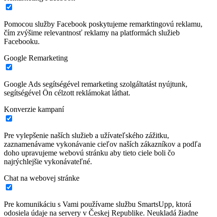
Pomocou služby Facebook poskytujeme remarktingovú reklamu,
čím zvýšime relevantnosť reklamy na platformách služieb
Facebooku.
Google Remarketing
Google Ads segítségével remarketing szolgáltatást nyújtunk,
segítségével Ön célzott reklámokat láthat.
Konverzie kampaní
Pre vylepšenie naších služieb a užívateľského zážitku,
zaznamenávame vykonávanie cieľov naších zákazníkov a podľa
doho upravujeme webovú stránku aby tieto ciele boli čo
najrýchlejšie vykonávateľné.
Chat na webovej stránke
Pre komunikáciu s Vami používame službu SmartsUpp, ktorá
odosiela údaje na servery v Českej Republike. Neukladá žiadne