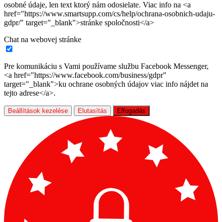
osobné údaje, len text ktorý nám odosielate. Viac info na <a
href="https://www.smartsupp.com/cs/help/ochrana-osobnich-udaju-
gdpr/" target="_blank">stránke spoločnosti</a>
Chat na webovej stránke
Pre komunikáciu s Vami používame službu Facebook Messenger,
<a href="https://www.facebook.com/business/gdpr"
target="_blank">ku ochrane osobných údajov viac info nájdet na
tejto adrese</a>.
Beállítások kezelése
Elutasítás
Elfogadás