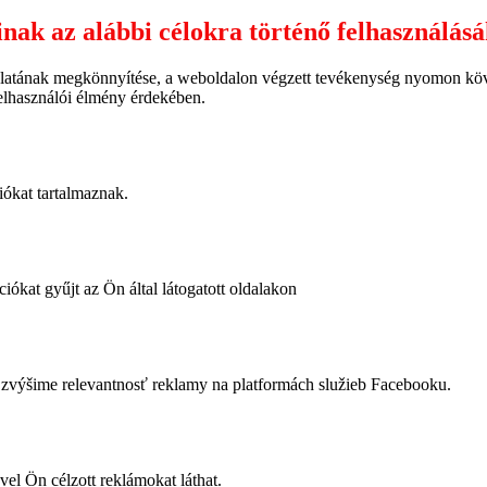
inak az alábbi célokra történő felhasználás
latának megkönnyítése, a weboldalon végzett tevékenység nyomon követ
felhasználói élmény érdekében.
iókat tartalmaznak.
iókat gyűjt az Ön által látogatott oldalakon
výšime relevantnosť reklamy na platformách služieb Facebooku.
vel Ön célzott reklámokat láthat.