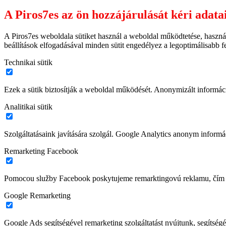
A Piros7es az ön hozzájárulását kéri adata
A Piros7es weboldala sütiket használ a weboldal működtetése, haszná
beállítások elfogadásával minden sütit engedélyez a legoptimálisabb 
Technikai sütik
Ezek a sütik biztosítják a weboldal működését. Anonymizált informác
Analitikai sütik
Szolgáltatásaink javítására szolgál. Google Analytics anonym informác
Remarketing Facebook
Pomocou služby Facebook poskytujeme remarktingovú reklamu, čím z
Google Remarketing
Google Ads segítségével remarketing szolgáltatást nyújtunk, segítségé