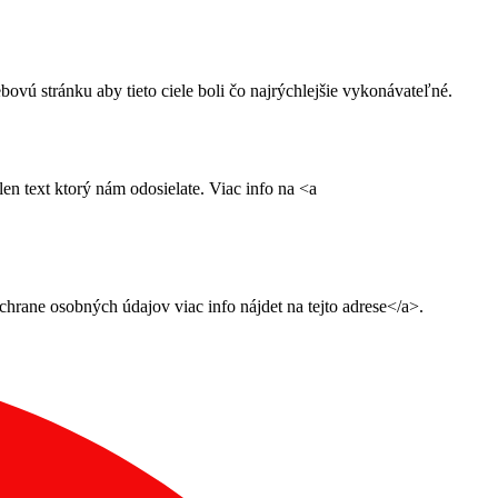
ú stránku aby tieto ciele boli čo najrýchlejšie vykonávateľné.
n text ktorý nám odosielate. Viac info na <a
ane osobných údajov viac info nájdet na tejto adrese</a>.