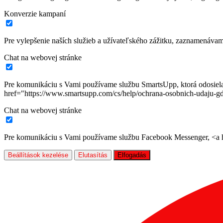
Konverzie kampaní
Pre vylepšenie naších služieb a užívateľského zážitku, zaznamenáva
Chat na webovej stránke
Pre komunikáciu s Vami používame službu SmartsUpp, ktorá odosiela ú
href="https://www.smartsupp.com/cs/help/ochrana-osobnich-udaju-gd
Chat na webovej stránke
Pre komunikáciu s Vami používame službu Facebook Messenger, <a hr
Beállítások kezelése
Elutasítás
Elfogadás