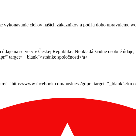
me vykonávanie cieľov naších zákazníkov a podľa doho upravujeme webov
daje na servery v Českej Republike. Neukladá žiadne osobné údaje, le
pr/" target="_blank">stránke spoločnosti</a>
ef="https://www.facebook.com/business/gdpr" target="_blank">ku ochr