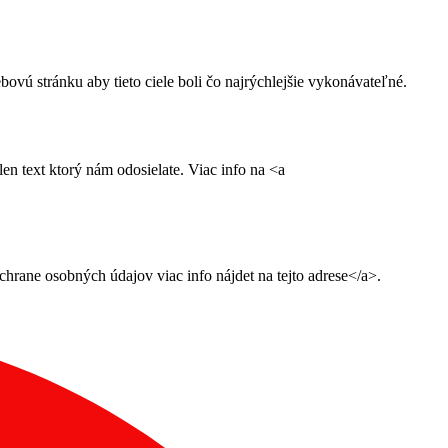
ú stránku aby tieto ciele boli čo najrýchlejšie vykonávateľné.
n text ktorý nám odosielate. Viac info na <a
ane osobných údajov viac info nájdet na tejto adrese</a>.