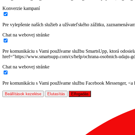
Konverzie kampaní
Pre vylepšenie naších služieb a užívateľského zážitku, zaznamenáva
Chat na webovej stránke
Pre komunikáciu s Vami používame službu SmartsUpp, ktorá odosiela ú
href="https://www.smartsupp.com/cs/help/ochrana-osobnich-udaju-gd
Chat na webovej stránke
Pre komunikáciu s Vami používame službu Facebook Messenger, <a hr
Beállítások kezelése
Elutasítás
Elfogadás