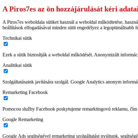
A Piros7es az ön hozzájárulását kéri adata
A Piros7es weboldala sütiket használ a weboldal működtetése, haszná
beállítások elfogadásával minden sütit engedélyez a legoptimálisabb 
Technikai sütik
Ezek a sütik biztosítják a weboldal működését. Anonymizált informác
Analitikai sütik
Szolgáltatásaink javítására szolgál. Google Analytics anonym informác
Remarketing Facebook
Pomocou služby Facebook poskytujeme remarktingovú reklamu, čím z
Google Remarketing
Google Ads segítségével remarketing szolgáltatást nyújtunk, segítségé