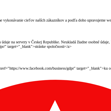
me vykonávanie cieľov naších zákazníkov a podľa doho upravujeme webov
daje na servery v Českej Republike. Neukladá žiadne osobné údaje, le
pr/" target="_blank">stránke spoločnosti</a>
ef="https://www.facebook.com/business/gdpr" target="_blank">ku ochr