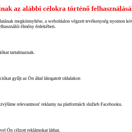
inak az alábbi célokra történő felhasználás
latának megkönnyítése, a weboldalon végzett tevékenység nyomon követ
felhasználói élmény érdekében.
iókat tartalmaznak.
iókat gyűjt az Ön által látogatott oldalakon
výšime relevantnosť reklamy na platformách služieb Facebooku.
vel Ön célzott reklámokat láthat.