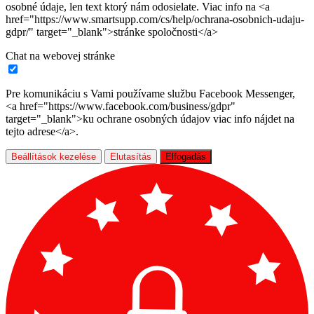
osobné údaje, len text ktorý nám odosielate. Viac info na <a
href="https://www.smartsupp.com/cs/help/ochrana-osobnich-udaju-
gdpr/" target="_blank">stránke spoločnosti</a>
Chat na webovej stránke
Pre komunikáciu s Vami používame službu Facebook Messenger,
<a href="https://www.facebook.com/business/gdpr"
target="_blank">ku ochrane osobných údajov viac info nájdet na
tejto adrese</a>.
Beállítások kezelése
Elutasítás
Elfogadás