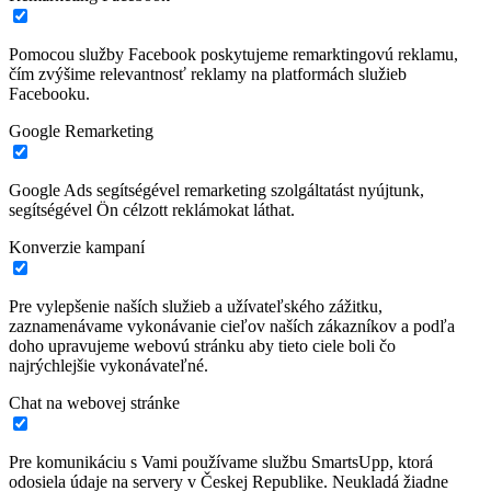
Pomocou služby Facebook poskytujeme remarktingovú reklamu,
čím zvýšime relevantnosť reklamy na platformách služieb
Facebooku.
Google Remarketing
Google Ads segítségével remarketing szolgáltatást nyújtunk,
segítségével Ön célzott reklámokat láthat.
Konverzie kampaní
Pre vylepšenie naších služieb a užívateľského zážitku,
zaznamenávame vykonávanie cieľov naších zákazníkov a podľa
doho upravujeme webovú stránku aby tieto ciele boli čo
najrýchlejšie vykonávateľné.
Chat na webovej stránke
Pre komunikáciu s Vami používame službu SmartsUpp, ktorá
odosiela údaje na servery v Českej Republike. Neukladá žiadne