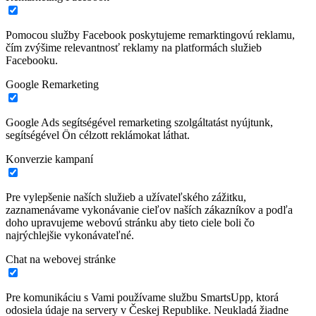
Pomocou služby Facebook poskytujeme remarktingovú reklamu,
čím zvýšime relevantnosť reklamy na platformách služieb
Facebooku.
Google Remarketing
Google Ads segítségével remarketing szolgáltatást nyújtunk,
segítségével Ön célzott reklámokat láthat.
Konverzie kampaní
Pre vylepšenie naších služieb a užívateľského zážitku,
zaznamenávame vykonávanie cieľov naších zákazníkov a podľa
doho upravujeme webovú stránku aby tieto ciele boli čo
najrýchlejšie vykonávateľné.
Chat na webovej stránke
Pre komunikáciu s Vami používame službu SmartsUpp, ktorá
odosiela údaje na servery v Českej Republike. Neukladá žiadne