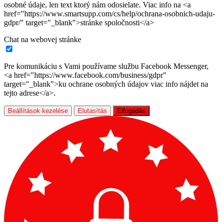
osobné údaje, len text ktorý nám odosielate. Viac info na <a
href="https://www.smartsupp.com/cs/help/ochrana-osobnich-udaju-
gdpr/" target="_blank">stránke spoločnosti</a>
Chat na webovej stránke
Pre komunikáciu s Vami používame službu Facebook Messenger,
<a href="https://www.facebook.com/business/gdpr"
target="_blank">ku ochrane osobných údajov viac info nájdet na
tejto adrese</a>.
Beállítások kezelése
Elutasítás
Elfogadás